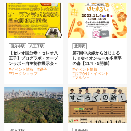
国分寺駅
八王子駅
豊田駅
【セレオ国分寺・セレオ八
第7回中央線からはじまる
王子】プログラボ・オープ
しぇ＠イオンモール多摩平
ンラボ～自主制作展示会～
の森【11/4・5開催】
#イベント情報
#親子
#イベント情報
#ワークショップ
#おでかけ・イベント
#マルシェ
代々木駅
八王子駅