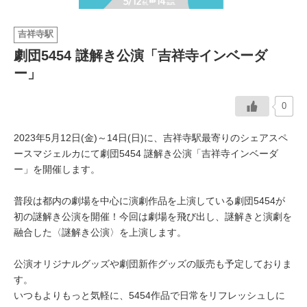
イベント情報
吉祥寺駅
劇団5454 謎解き公演「吉祥寺インベーダ
おしらせ
ー」
駅から
探す
0
2023年5月12日(金)～14日(日)に、吉祥寺駅最寄りのシェアスペ
ースマジェルカにて劇団5454 謎解き公演「吉祥寺インベーダ
ー」を開催します。
普段は都内の劇場を中心に演劇作品を上演している劇団5454が
初の謎解き公演を開催！今回は劇場を飛び出し、謎解きと演劇を
融合した〈謎解き公演〉を上演します。
公演オリジナルグッズや劇団新作グッズの販売も予定しておりま
す。
いつもよりもっと気軽に、5454作品で日常をリフレッシュしに