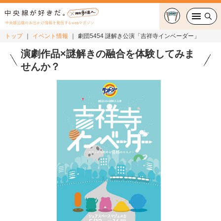
中央線沿線のお出かけ情報を発信するwebマガジン
トップ
イベント情報
劇団5454 謎解き公演「吉祥寺インベーダー」
グルメ・カフェ
演劇作品×謎解きの融合を体験してみま
せんか？
スイーツ・テイクアウト
おでかけ
ショッピング
中央線カルチャー
特集
連載
中央線フェス