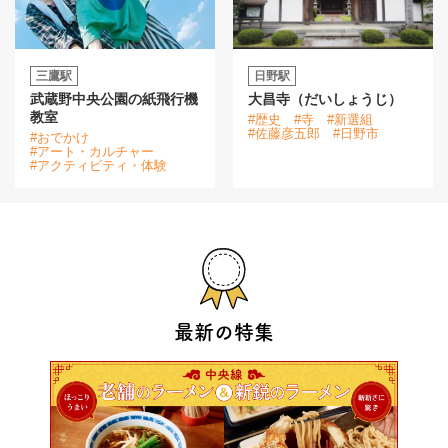
三鷹駅
日野駅
武蔵野中央公園の紙飛行機
大昌寺（だいしょうじ）
教室
#歴史
#寺
#新選組
#佐藤彦五郎
#日野市
#おでかけ
#アート・カルチャー
#アクティビティ・体験
最新の特集