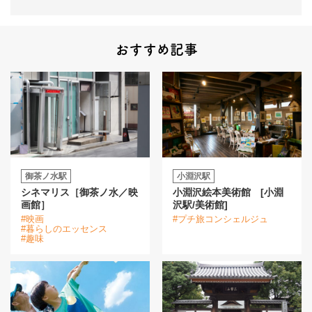
おすすめ記事
御茶ノ水駅
小淵沢駅
シネマリス［御茶ノ水／映
小淵沢絵本美術館 [小淵
画館］
沢駅/美術館]
#映画
#プチ旅コンシェルジュ
#暮らしのエッセンス
#趣味