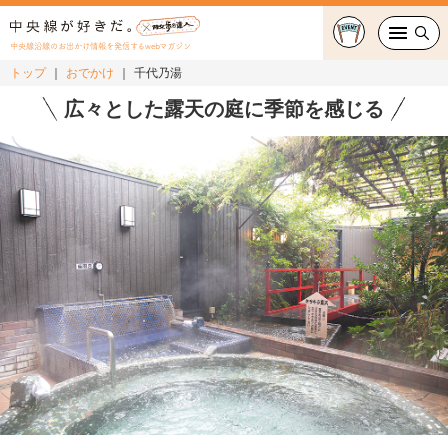
中央線沿線のお出かけ情報を発信するwebマガジン
トップ
おでかけ
千代乃湯
グルメ・カフェ
広々とした露天の庭に季節を感じる
スイーツ・テイクアウト
おでかけ
ショッピング
中央線カルチャー
特集
連載
中央線フェス