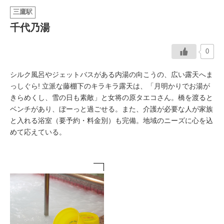
三鷹駅
イベント情報
千代乃湯
おしらせ
0
駅から
探す
シルク風呂やジェットバスがある内湯の向こうの、広い露天へま
っしぐら! 立派な藤棚下のキラキラ露天は、「月明かりでお湯が
きらめくし、雪の日も素敵」と女将の原タエコさん。橋を渡ると
ベンチがあり、ぼーっと過ごせる。また、介護が必要な人が家族
と入れる浴室（要予約・料金別）も完備。地域のニーズに心を込
めて応えている。