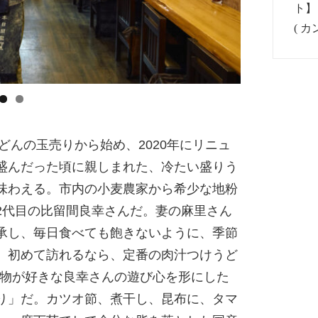
どんの玉売りから始め、2020年にリニュ
盛んだった頃に親しまれた、冷たい盛りう
味わえる。市内の小麦農家から希少な地粉
2代目の比留間良幸さんだ。妻の麻里さん
承し、毎日食べても飽きないように、季節
。初めて訪れるなら、定番の肉汁つけうど
、動物が好きな良幸さんの遊び心を形にした
り」だ。カツオ節、煮干し、昆布に、タマ