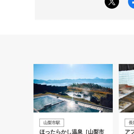
山梨市駅
長
ほったらかし温泉［山梨市
ア