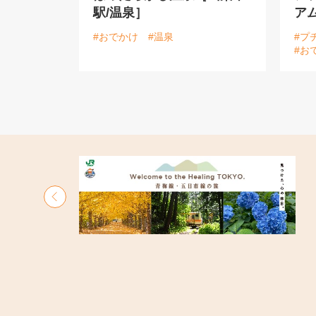
駅/温泉］
ア
#おでかけ
#温泉
#プ
#お