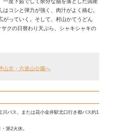
、一度下茹でして余分な脂を落とした国産
んはコシと弾力が強く、肉汁がよく絡む。
広がっていく。そして、村山かてうどん
クサクの日替わり天ぷら、シャキシャキの
野山北・六道山公園へ
立川バス、または花小金井駅北口行き都バス約1
月・第2火休。