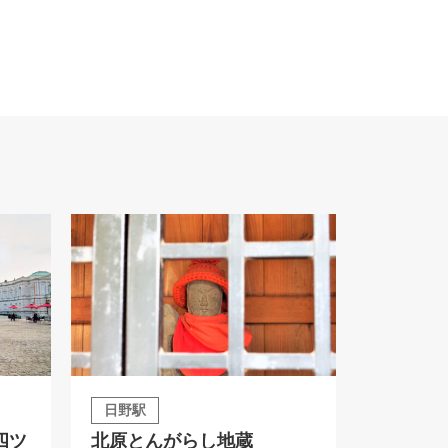
日野駅
四ツ
北原とんがらし地蔵