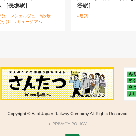
ム ［長坂駅］
谷駅］
チ旅コンシェルジュ
#散歩
#建築
でかけ
#ミュージアム
Copyright © East Japan Railway Company All Rights Reserved.
PRIVACY POLICY