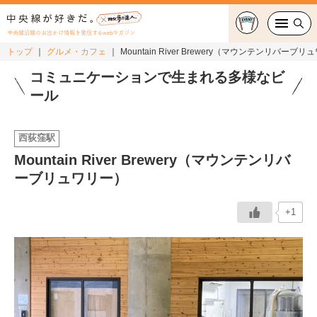
中央線沿線のお出かけ情報を発信するwebマガジン
トップ
グルメ・カフェ
Mountain River Brewery（マウンテンリバーブ
グルメ・カフェ
コミュニケーションで生まれる多様なビ
ール
スイーツ・テイクアウト
西荻窪駅
おでかけ
Mountain River Brewery（マウンテンリバ
ーブリュワリー）
ショッピング
中央線カルチャー
+1
特集
連載
中央線フェス