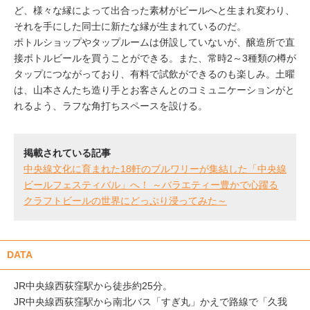
ど、様々な縁によって出合った素材がビールへと生まれ変わり、
それを手にした同士に新たな縁が生まれているのだ。
ボトルショップやタップルームは併設していないが、醸造所で直
接ボトルビールを買うことができる。また、常時2～3種類の樽が
タップにつながっており、有料で試飲ができるのも楽しみ。土曜
は、山本さんたち造り手とお客さんとのコミュニケーションがと
れるよう、ラフな角打ちスペースを設ける。
掲載されている記事
中央線文化に育まれた18軒のブルワリーが集結した「中央線
ビールフェスティバル」へ！ ～バラエティー豊かで心躍る
クラフトビールの世界にどっぷり浸ってみた～
DATA
JR中央線西荻窪駅から徒歩約25分。
JR中央線西荻窪駅から南北バス「すぎ丸」かえで路線で「久我