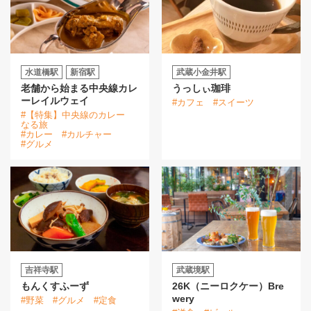
水道橋駅
新宿駅
武蔵小金井駅
老舗から始まる中央線カレ
うっしぃ珈琲
ーレイルウェイ
#カフェ
#スイーツ
#【特集】中央線のカレー
なる旅
#カレー
#カルチャー
#グルメ
吉祥寺駅
武蔵境駅
もんくすふーず
26K（ニーロクケー）Bre
wery
#野菜
#グルメ
#定食