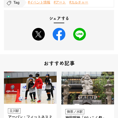
Tag
#イベント情報
#アート
#カルチャー
シェアする
おすすめ記事
立川駅
御茶ノ水駅
アーバン・フィットネス 2
神田明神「だいこく祭」