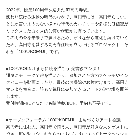
2022年、開業100周年を迎えたJR高円寺駅。
変わり続ける激動の時代のなかで、高円寺には「高円寺らしい」
としか言いようのない様々な時代のカルチャーや多様な価値観が
ミックスしたカオス的な何かが確かに育っています。
この街の今を未来まで届けるため、守りながら進化し続けていく
ため、高円寺を愛する高円寺住民が立ち上げるプロジェクト、そ
れが「100♡KOENJI」です。
■100♡KOENJI まちに絵を描こう 楽書きマシタ！
通路にチョークで絵を描いたり、参加された方のスケッチやイン
タビューを動画にしたり、最後のお掃除やお片付けまで。高円寺
マシタを舞台に、誰もが気軽に参加できるアートの遊び場を開催
します。
受付時間内にどなたでも随時参加OK。予約も不要です。
■オープンフォーラム 100♡KOENJI まちづくりアート会議
高円寺に住む人、高円寺で商う人、高円寺が好きな人をゲストに
招き、街の魅力やこれからのまちづくりについてトークセッショ