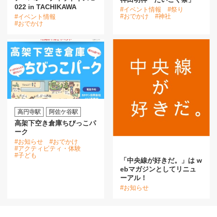
022 in TACHIKAWA
#イベント情報
#祭り
#おでかけ
#神社
#イベント情報
#おでかけ
高円寺駅
阿佐ケ谷駅
高架下空き倉庫ちびっこパ
ーク
#お知らせ
#おでかけ
#アクティビティ・体験
#子ども
「中央線が好きだ。」は w
ebマガジンとしてリニュ
ーアル！
#お知らせ