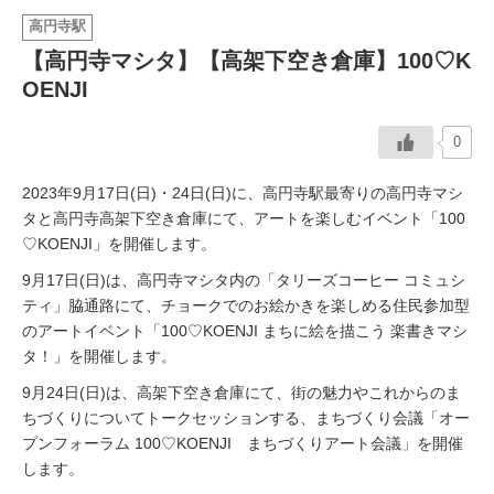
高円寺駅
イベント情報
【高円寺マシタ】【高架下空き倉庫】100♡K
OENJI
おしらせ
0
駅から
探す
2023年9月17日(日)・24日(日)に、高円寺駅最寄りの高円寺マシ
タと高円寺高架下空き倉庫にて、アートを楽しむイベント「100
♡KOENJI」を開催します。
9月17日(日)は、高円寺マシタ内の「タリーズコーヒー コミュシ
ティ」脇通路にて、チョークでのお絵かきを楽しめる住民参加型
のアートイベント「100♡KOENJI まちに絵を描こう 楽書きマシ
タ！」を開催します。
9月24日(日)は、高架下空き倉庫にて、街の魅力やこれからのま
ちづくりについてトークセッションする、まちづくり会議「オー
プンフォーラム 100♡KOENJI まちづくりアート会議」を開催
します。