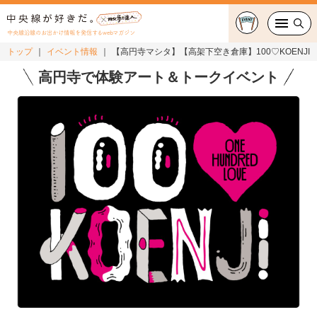
中央線沿線のお出かけ情報を発信するwebマガジン
トップ
イベント情報
【高円寺マシタ】【高架下空き倉庫】100♡KOENJI
グルメ・カフェ
高円寺で体験アート＆トークイベント
スイーツ・テイクアウト
おでかけ
ショッピング
中央線カルチャー
特集
連載
中央線フェス