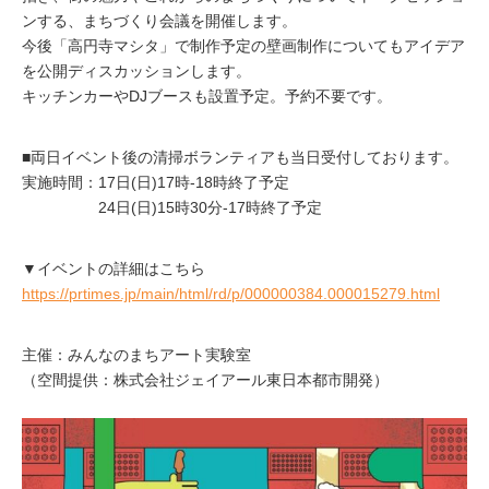
ンする、まちづくり会議を開催します。
今後「高円寺マシタ」で制作予定の壁画制作についてもアイデア
を公開ディスカッションします。
キッチンカーやDJブースも設置予定。予約不要です。
■両日イベント後の清掃ボランティアも当日受付しております。
実施時間：17日(日)17時‐18時終了予定
24日(日)15時30分‐17時終了予定
▼イベントの詳細はこちら
https://prtimes.jp/main/html/rd/p/000000384.000015279.html
主催：みんなのまちアート実験室
（空間提供：株式会社ジェイアール東日本都市開発）