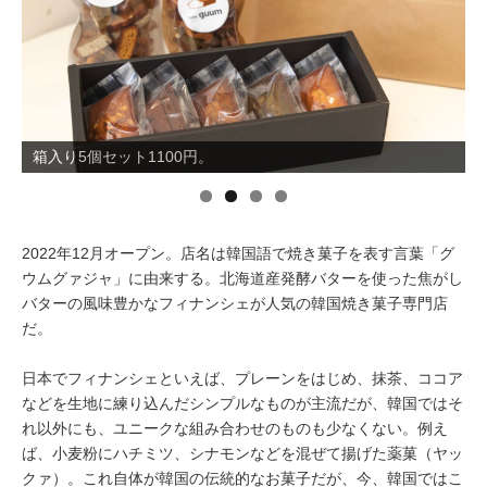
イベント情報
おしらせ
箱入り5個セット1100円。
駅から
探す
2022年12月オープン。店名は韓国語で焼き菓子を表す言葉「グ
ウムグァジャ」に由来する。北海道産発酵バターを使った焦がし
バターの風味豊かなフィナンシェが人気の韓国焼き菓子専門店
だ。
日本でフィナンシェといえば、プレーンをはじめ、抹茶、ココア
などを生地に練り込んだシンプルなものが主流だが、韓国ではそ
れ以外にも、ユニークな組み合わせのものも少なくない。例え
ば、小麦粉にハチミツ、シナモンなどを混ぜて揚げた薬菓（ヤッ
クァ）。これ自体が韓国の伝統的なお菓子だが、今、韓国ではこ