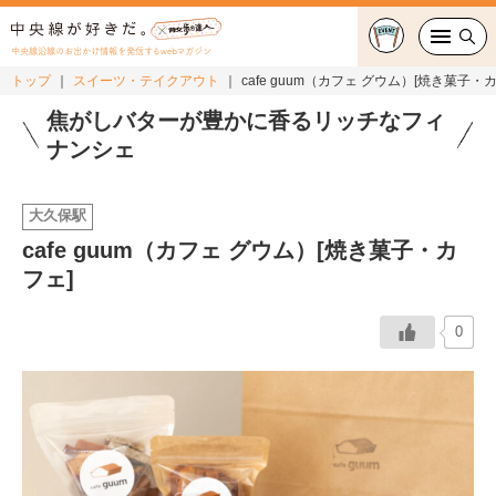
中央線沿線のお出かけ情報を発信するwebマガジン
トップ
スイーツ・テイクアウト
cafe guum（カフェ グウム）[焼き菓子・
グルメ・カフェ
焦がしバターが豊かに香るリッチなフィ
ナンシェ
スイーツ・テイクアウト
大久保駅
おでかけ
cafe guum（カフェ グウム）[焼き菓子・カ
フェ]
ショッピング
中央線カルチャー
0
特集
連載
中央線フェス