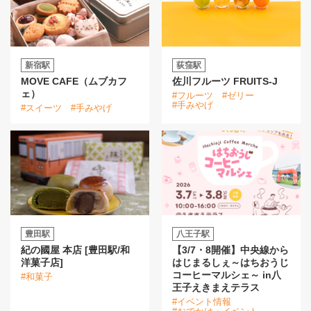
新宿駅
荻窪駅
MOVE CAFE（ムブカフ
佐川フルーツ FRUITS-J
ェ）
#フルーツ
#ゼリー
#手みやげ
#スイーツ
#手みやげ
豊田駅
八王子駅
紀の國屋 本店 [豊田駅/和
【3/7・8開催】中央線から
洋菓子店]
はじまるしぇ～はちおうじ
コーヒーマルシェ～ in八
#和菓子
王子えきまえテラス
#イベント情報