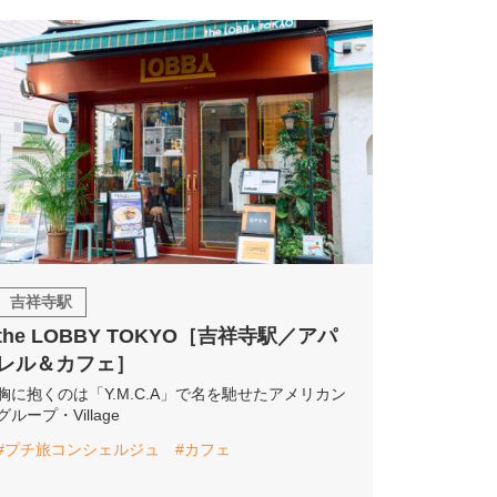
吉祥寺駅
the LOBBY TOKYO［吉祥寺駅／アパ
レル＆カフェ］
胸に抱くのは「Y.M.C.A」で名を馳せたアメリカン
グループ・Village
#プチ旅コンシェルジュ
#カフェ