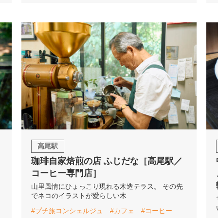
高尾駅
珈琲自家焙煎の店 ふじだな［高尾駅／
コーヒー専門店］
山里風情にひょっこり現れる木造テラス。 その先
でネコのイラストが愛らしい木
#プチ旅コンシェルジュ
#カフェ
#コーヒー