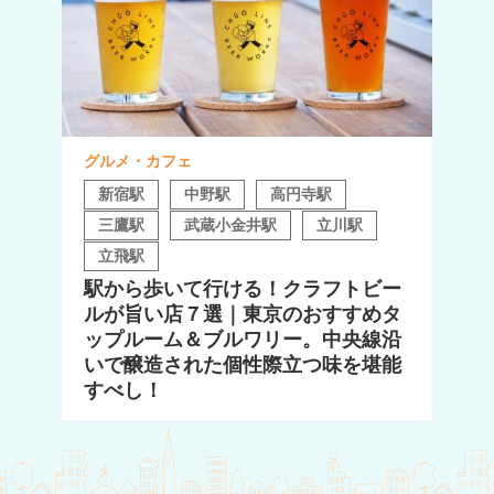
グルメ・カフェ
新宿駅
中野駅
高円寺駅
三鷹駅
武蔵小金井駅
立川駅
立飛駅
駅から歩いて行ける！クラフトビー
ルが旨い店７選｜東京のおすすめタ
ップルーム＆ブルワリー。中央線沿
いで醸造された個性際立つ味を堪能
すべし！