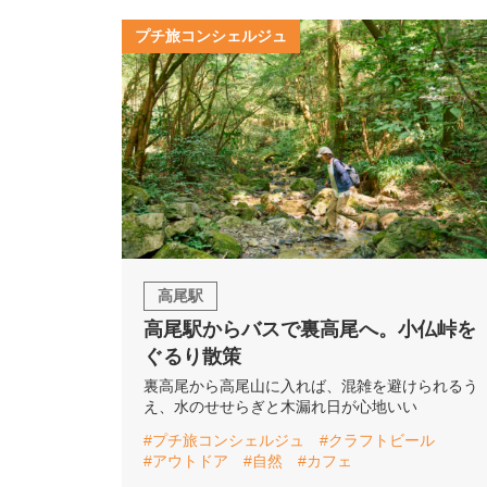
プチ旅コンシェルジュ
高尾駅
高尾駅からバスで裏高尾へ。小仏峠を
ぐるり散策
裏高尾から高尾山に入れば、混雑を避けられるう
え、水のせせらぎと木漏れ日が心地いい
#プチ旅コンシェルジュ
#クラフトビール
#アウトドア
#自然
#カフェ