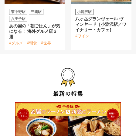
東中野駅
三鷹駅
小淵沢駅
八ヶ岳グランヴェール ヴ
八王子駅
ィンヤード［小淵沢駅／ワ
あの国の「朝ごはん」が気
イナリー・カフェ］
になる！ 海外グルメ店３
#ワイン
選
#グルメ
#朝食
#世界
最新の特集