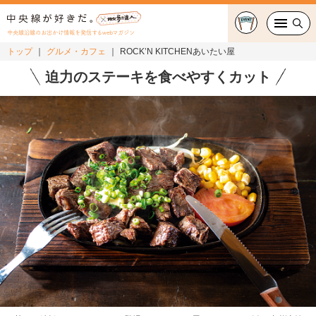
中央線沿線のお出かけ情報を発信するwebマガジン
トップ
グルメ・カフェ
ROCK’N KITCHENあいたい屋
グルメ・カフェ
迫力のステーキを食べやすくカット
スイーツ・テイクアウト
おでかけ
ショッピング
中央線カルチャー
特集
連載
中央線フェス