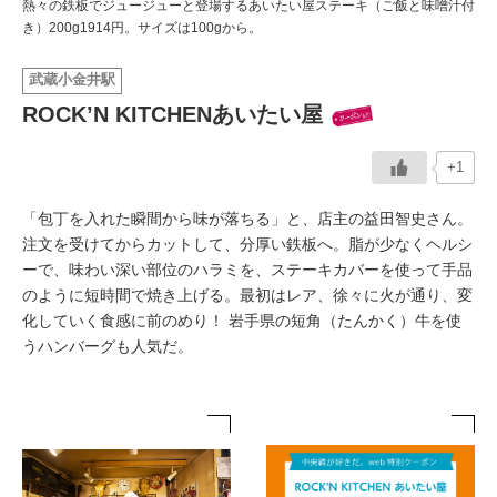
熱々の鉄板でジュージューと登場するあいたい屋ステーキ（ご飯と味噌汁付
き）200g1914円。サイズは100gから。
イベント情報
武蔵小金井駅
おしらせ
ROCK’N KITCHENあいたい屋
駅から
探す
+1
「包丁を入れた瞬間から味が落ちる」と、店主の益田智史さん。
注文を受けてからカットして、分厚い鉄板へ。脂が少なくヘルシ
ーで、味わい深い部位のハラミを、ステーキカバーを使って手品
のように短時間で焼き上げる。最初はレア、徐々に火が通り、変
化していく食感に前のめり！ 岩手県の短角（たんかく）牛を使
うハンバーグも人気だ。