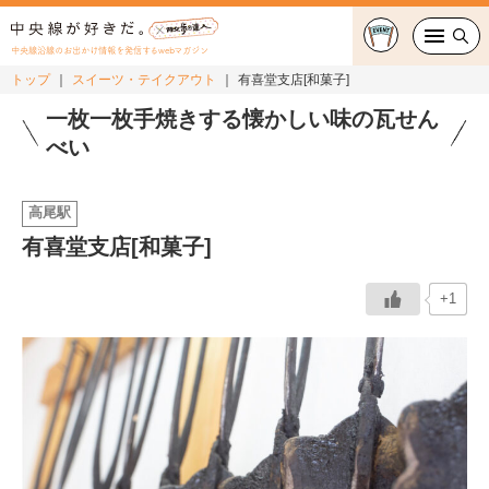
中央線沿線のお出かけ情報を発信するwebマガジン
トップ
スイーツ・テイクアウト
有喜堂支店[和菓子]
グルメ・カフェ
一枚一枚手焼きする懐かしい味の瓦せん
べい
スイーツ・テイクアウト
高尾駅
おでかけ
有喜堂支店[和菓子]
ショッピング
+1
中央線カルチャー
特集
連載
中央線フェス