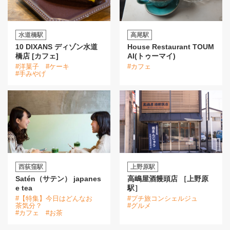
水道橋駅
高尾駅
10 DIXANS ディゾン水道
House Restaurant TOUM
橋店 [カフェ]
AI(トゥーマイ)
#洋菓子
#ケーキ
#カフェ
#手みやげ
西荻窪駅
上野原駅
Satén（サテン） japanes
高嶋屋酒饅頭店 ［上野原
e tea
駅］
#【特集】今日はどんなお
#プチ旅コンシェルジュ
茶気分？
#グルメ
#カフェ
#お茶