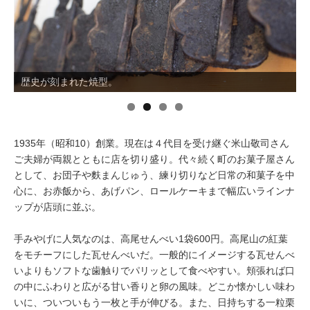
イベント情報
おしらせ
歴史が刻まれた焼型。
駅から
探す
1935年（昭和10）創業。現在は４代目を受け継ぐ米山敬司さん
ご夫婦が両親とともに店を切り盛り。代々続く町のお菓子屋さん
として、お団子や麩まんじゅう、練り切りなど日常の和菓子を中
心に、お赤飯から、あげパン、ロールケーキまで幅広いラインナ
ップが店頭に並ぶ。
手みやげに人気なのは、高尾せんべい1袋600円。高尾山の紅葉
をモチーフにした瓦せんべいだ。一般的にイメージする瓦せんべ
いよりもソフトな歯触りでパリッとして食べやすい。頬張れば口
の中にふわりと広がる甘い香りと卵の風味。どこか懐かしい味わ
いに、ついついもう一枚と手が伸びる。また、日持ちする一粒栗