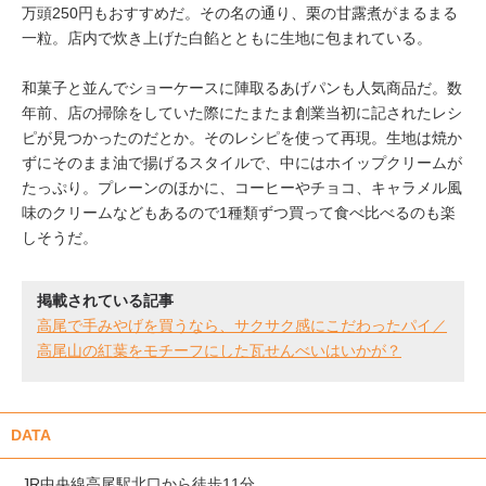
万頭250円もおすすめだ。その名の通り、栗の甘露煮がまるまる
一粒。店内で炊き上げた白餡とともに生地に包まれている。
和菓子と並んでショーケースに陣取るあげパンも人気商品だ。数
年前、店の掃除をしていた際にたまたま創業当初に記されたレシ
ピが見つかったのだとか。そのレシピを使って再現。生地は焼か
ずにそのまま油で揚げるスタイルで、中にはホイップクリームが
たっぷり。プレーンのほかに、コーヒーやチョコ、キャラメル風
味のクリームなどもあるので1種類ずつ買って食べ比べるのも楽
しそうだ。
掲載されている記事
高尾で手みやげを買うなら、サクサク感にこだわったパイ／
高尾山の紅葉をモチーフにした瓦せんべいはいかが？
DATA
JR中央線高尾駅北口から徒歩11分。