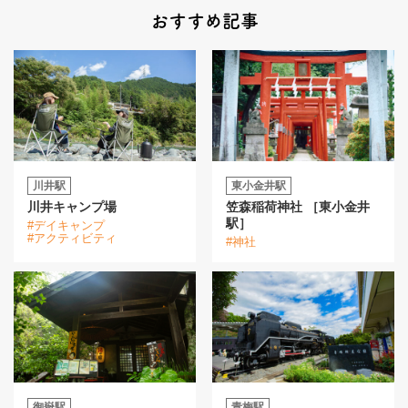
おすすめ記事
川井駅
東小金井駅
川井キャンプ場
笠森稲荷神社 ［東小金井
駅］
#デイキャンプ
#アクティビティ
#神社
御嶽駅
青梅駅