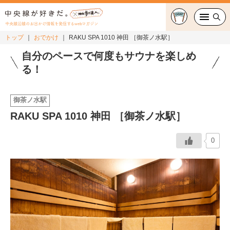
中央線沿線のお出かけ情報を発信するwebマガジン
トップ
おでかけ
RAKU SPA 1010 神田 ［御茶ノ水駅］
グルメ・カフェ
自分のペースで何度もサウナを楽しめ
る！
スイーツ・テイクアウト
御茶ノ水駅
おでかけ
RAKU SPA 1010 神田 ［御茶ノ水駅］
ショッピング
0
中央線カルチャー
特集
連載
中央線フェス