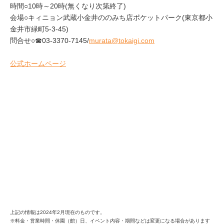
時間○10時～20時(無くなり次第終了)
会場○キィニョン武蔵小金井ののみち店ポケットパーク(東京都小
金井市緑町5-3-45)
問合せ○☎03-3370-7145/
murata@tokaigi.com
公式ホームページ
上記の情報は2024年2月現在のものです。
※料金・営業時間・休園（館）日、イベント内容・期間などは変更になる場合があります