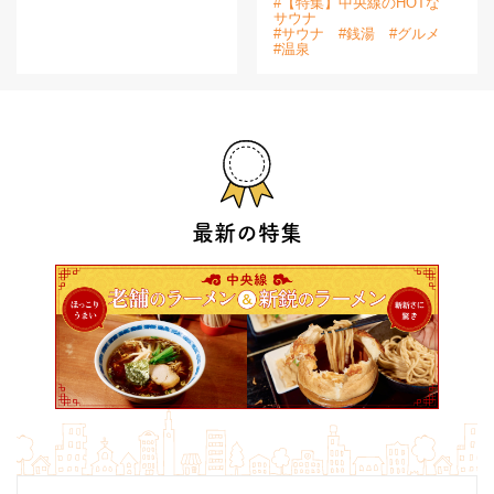
#【特集】中央線のHOTな
サウナ
#サウナ
#銭湯
#グルメ
#温泉
最新の特集