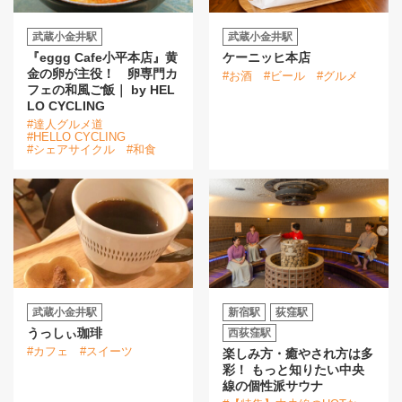
武蔵小金井駅
武蔵小金井駅
『eggg Cafe小平本店』黄
ケーニッヒ本店
金の卵が主役！ 卵専門カ
#お酒
#ビール
#グルメ
フェの和風ご飯｜ by HEL
LO CYCLING
#達人グルメ道
#HELLO CYCLING
#シェアサイクル
#和食
武蔵小金井駅
新宿駅
荻窪駅
うっしぃ珈琲
西荻窪駅
#カフェ
#スイーツ
楽しみ方・癒やされ方は多
彩！ もっと知りたい中央
線の個性派サウナ