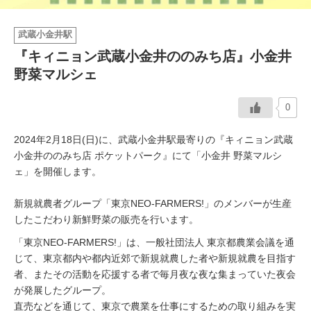
イベント情報
武蔵小金井駅
『キィニョン武蔵小金井ののみち店』小金井
おしらせ
野菜マルシェ
駅から
探す
0
2024年2月18日(日)に、武蔵小金井駅最寄りの『キィニョン武蔵
小金井ののみち店 ポケットパーク』にて「小金井 野菜マルシ
ェ」を開催します。
新規就農者グループ「東京NEO-FARMERS!」のメンバーが生産
したこだわり新鮮野菜の販売を行います。
「東京NEO-FARMERS!」は、一般社団法人 東京都農業会議を通
じて、東京都内や都内近郊で新規就農した者や新規就農を目指す
者、またその活動を応援する者で毎月夜な夜な集まっていた夜会
が発展したグループ。
直売などを通じて、東京で農業を仕事にするための取り組みを実