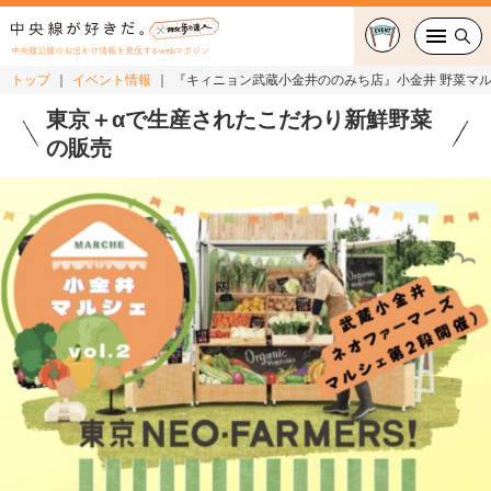
中央線沿線のお出かけ情報を発信するwebマガジン
トップ
イベント情報
『キィニョン武蔵小金井ののみち店』小金井 野菜マ
グルメ・カフェ
東京＋αで生産されたこだわり新鮮野菜
の販売
スイーツ・テイクアウト
おでかけ
ショッピング
中央線カルチャー
特集
連載
中央線フェス