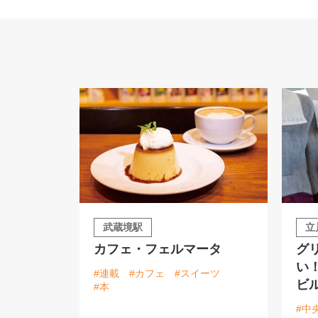
武蔵境駅
立
カフェ・フェルマータ
グ
い
#連載
#カフェ
#スイーツ
ビ
#本
#中