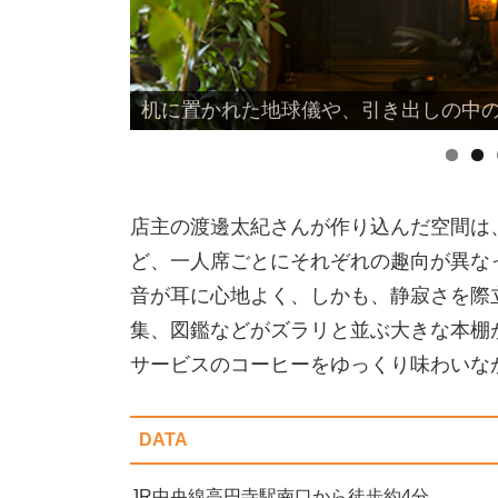
机に置かれた地球儀や、引き出しの中
植栽、ランプ、小物でしつらえられ、
店主の渡邊太紀さんが作り込んだ空間は
ど、一人席ごとにそれぞれの趣向が異な
音が耳に心地よく、しかも、静寂さを際
集、図鑑などがズラリと並ぶ大きな本棚
サービスのコーヒーをゆっくり味わいな
DATA
JR中央線高円寺駅南口から徒歩約4分。