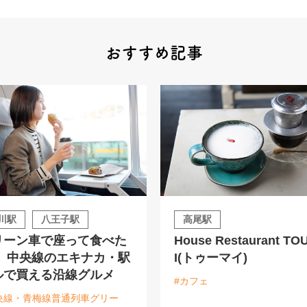
おすすめ記事
川駅
八王子駅
高尾駅
リーン車で座って食べた
House Restaurant T
！ 中央線のエキナカ・駅
I(トゥーマイ)
ルで買える沿線グルメ
#カフェ
央線・青梅線普通列車グリー