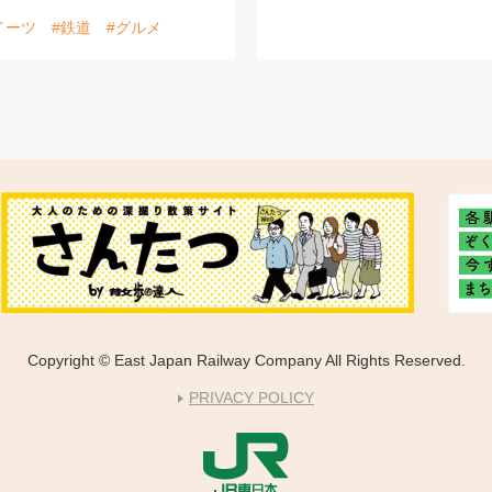
イーツ
#鉄道
#グルメ
Copyright © East Japan Railway Company All Rights Reserved.
PRIVACY POLICY