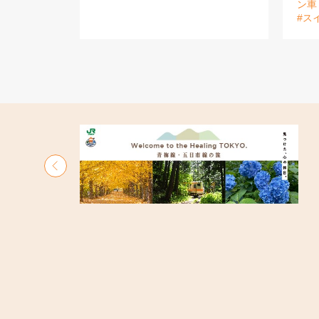
ン車
#ス