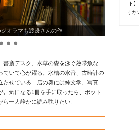
のジオラマも渡邊さんの作。
アーティスティックな雰囲気。
、書斎デスク、水草の森を泳ぐ熱帯魚な
っていて心が躍る。水槽の水音、古時計の
立たせている。店の奥には純文学、写真
が。気になる1冊を手に取ったら、ポット
がら一人静かに読み耽りたい。