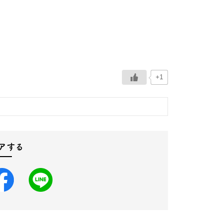
+1
アする