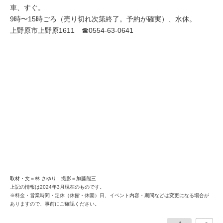
車、すぐ。
9時〜15時ごろ（売り切れ次第終了。予約が確実）、水休。
上野原市上野原1611 ☎0554-63-0641
取材・文＝林 さゆり 撮影＝加藤熊三
上記の情報は2024年3月現在のものです。
※料金・営業時間・定休（休館・休園）日、イベント内容・期間などは変更になる場合が
ありますので、事前にご確認ください。