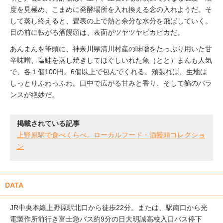
度を見極め、こまめに発酵場所を入れ換える念の入れようだ。そ
して蒸し終えると、畳表の上で熱と余分な水分を飛ばしていく。
目の前に転がる酒饅頭は、表面がツヤツヤピカピカだ。
あんまんを筆頭に、神奈川県清川村産の味噌をたっぷり用いた甘
辛味噌、塩鮭を蒸し焼きしてほぐしいれた魚（とと）まんも人気
で、各１個100円。6個以上で包んでくれる。頬張れば、生地は
しっとりふわっふわ。口中で広がる甘みと香り、そして餡のバラ
ンスが絶妙だ。
掲載されている記事
上野原駅で食べくらべ。ローカルフード・酒饅頭コレクショ
ン
DATA
JR中央本線上野原駅北口から徒歩22分。または、駅南口から光
電製作所前行き富士急バス約9分の日大明誠高校入口バス停下