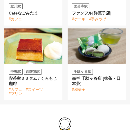
立川駅
国分寺駅
Cafeなごみたま
ファンフル[洋菓子店]
#カフェ
#ケーキ
#手みやげ
中野駅
西荻窪駅
千駄ケ谷駅
喫茶室ミミタム / くろもじ
森半 千駄ヶ谷店 [抹茶・日
珈琲
本茶]
#カフェ
#スイーツ
#和菓子
#プリン