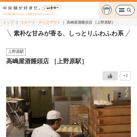
中央線沿線のお出かけ情報を発信するwebマガジン
トップ
スイーツ・テイクアウト
高嶋屋酒饅頭店 ［上野原駅］
グルメ・カフェ
素朴な甘みが香る、しっとりふわふわ系
スイーツ・テイクアウト
上野原駅
高嶋屋酒饅頭店 ［上野原駅］
おでかけ
+2
ショッピング
中央線カルチャー
特集
連載
中央線フェス