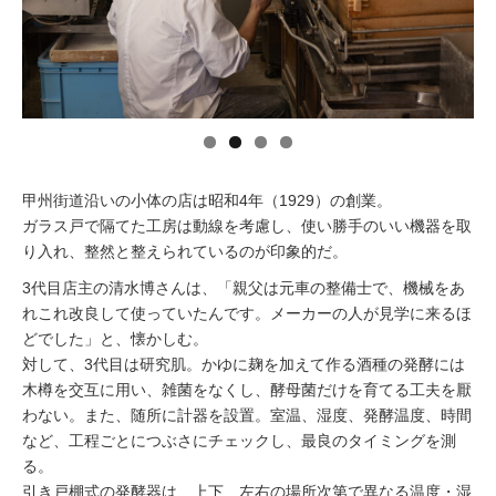
イベント情報
おしらせ
駅から
探す
甲州街道沿いの小体の店は昭和4年（1929）の創業。
ガラス戸で隔てた工房は動線を考慮し、使い勝手のいい機器を取
り入れ、整然と整えられているのが印象的だ。
3代目店主の清水博さんは、「親父は元車の整備士で、機械をあ
れこれ改良して使っていたんです。メーカーの人が見学に来るほ
どでした」と、懐かしむ。
対して、3代目は研究肌。かゆに麹を加えて作る酒種の発酵には
木樽を交互に用い、雑菌をなくし、酵母菌だけを育てる工夫を厭
わない。また、随所に計器を設置。室温、湿度、発酵温度、時間
など、工程ごとにつぶさにチェックし、最良のタイミングを測
る。
引き戸棚式の発酵器は、上下、左右の場所次第で異なる温度・湿