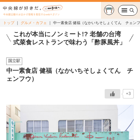
中央線沿線のお出かけ情報を発信するwebマガジン
トップ
グルメ・カフェ
中一素食店 健福（なかいちそしょくてん チェン
グルメ・カフェ
これが本当にノンミート!? 老舗の台湾
式菜食レストランで味わう「酢豚風丼」
スイーツ・テイクアウト
国立駅
おでかけ
中一素食店 健福（なかいちそしょくてん チ
ェンフウ）
ショッピング
中央線カルチャー
+3
特集
連載
中央線フェス