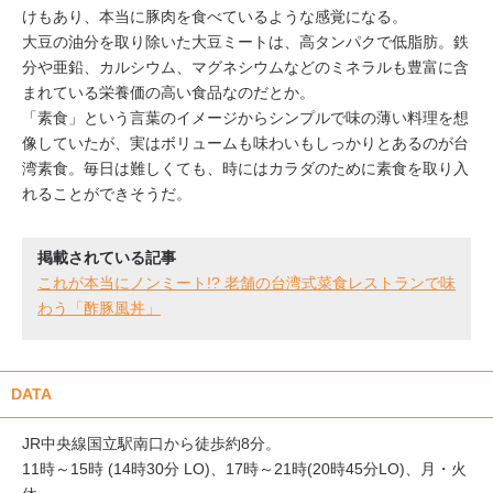
けもあり、本当に豚肉を食べているような感覚になる。
大豆の油分を取り除いた大豆ミートは、高タンパクで低脂肪。鉄
分や亜鉛、カルシウム、マグネシウムなどのミネラルも豊富に含
まれている栄養価の高い食品なのだとか。
「素食」という言葉のイメージからシンプルで味の薄い料理を想
像していたが、実はボリュームも味わいもしっかりとあるのが台
湾素食。毎日は難しくても、時にはカラダのために素食を取り入
れることができそうだ。
掲載されている記事
これが本当にノンミート!? 老舗の台湾式菜食レストランで味
わう「酢豚風丼」
DATA
JR中央線国立駅南口から徒歩約8分。
11時～15時 (14時30分 LO)、17時～21時(20時45分LO)、月・火