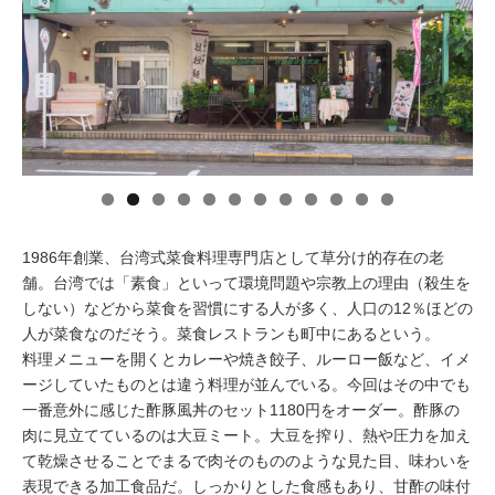
イベント情報
おしらせ
駅から
探す
1986年創業、台湾式菜食料理専門店として草分け的存在の老
舗。台湾では「素食」といって環境問題や宗教上の理由（殺生を
しない）などから菜食を習慣にする人が多く、人口の12％ほどの
人が菜食なのだそう。菜食レストランも町中にあるという。
料理メニューを開くとカレーや焼き餃子、ルーロー飯など、イメ
ージしていたものとは違う料理が並んでいる。今回はその中でも
一番意外に感じた酢豚風丼のセット1180円をオーダー。酢豚の
肉に見立てているのは大豆ミート。大豆を搾り、熱や圧力を加え
て乾燥させることでまるで肉そのもののような見た目、味わいを
表現できる加工食品だ。しっかりとした食感もあり、甘酢の味付