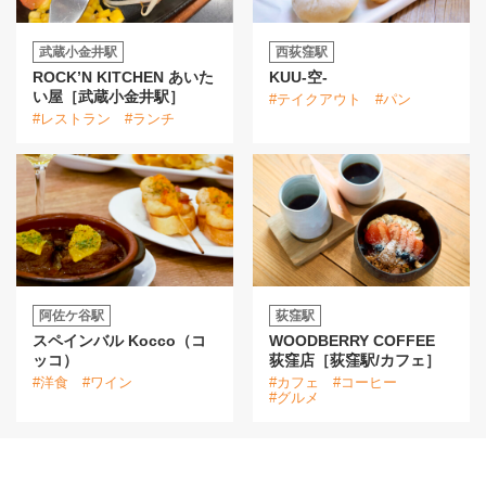
武蔵小金井駅
西荻窪駅
ROCK’N KITCHEN あいた
KUU-空-
い屋［武蔵小金井駅］
#テイクアウト
#パン
#レストラン
#ランチ
阿佐ケ谷駅
荻窪駅
スペインバル Kocco（コ
WOODBERRY COFFEE
ッコ）
荻窪店［荻窪駅/カフェ］
#洋食
#ワイン
#カフェ
#コーヒー
#グルメ