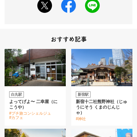
おすすめ記事
白丸駅
新宿駅
よってげよ〜 二幸屋（に
新宿十二社熊野神社（じゅ
こうや）
うにそう くまのじんじ
ゃ）
#プチ旅コンシェルジュ
#カフェ
#神社