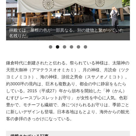
イベント情報
おしらせ
拝殿では、屋根の色が一部異なる。別の建物と繋がっていた
名残りだ。
駅から
探す
鎌倉時代に創建されたと伝わる。祭られている神様は、太陽神の
天照大御神（アマテラスオオミカミ）、月の神様、月読命（ツク
ヨミノミコト）、海の神様、須佐之男命（スサノオノミコト）。
約3000坪の境内は、巨木も複数あり、都会の中に静寂をもたら
している。2015（平成27）年から頒布を開始した「神（かん）
むすび レースブレスレットお守り」 が女性を中心に人気。色彩
豊かで、モチーフも繊細で、身につけられるお守りは、季節ごと
に新しいデザインも登場。日本各地はもとより、海外からの観光
客の参拝のきっかけになっている。