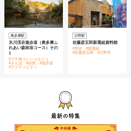
奥多摩駅
日野駅
氷川渓谷遊歩道（奥多摩ふ
佐藤彦五郎新選組資料館
れあい森林浴コース）その
#歴史
#新選組
#佐藤彦五郎
#日野市
1
#プチ旅コンシェルジュ
#さんぽ
#自然
#遊歩道
#アクティビティ
最新の特集