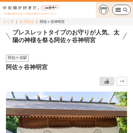
中央線沿線のお出かけ情報を発信するwebマガジン
トップ
おでかけ
阿佐ヶ谷神明宮
グルメ・カフェ
ブレスレットタイプのお守りが人気、太
陽の神様を祭る阿佐ヶ谷神明宮
スイーツ・テイクアウト
阿佐ケ谷駅
おでかけ
阿佐ヶ谷神明宮
ショッピング
+4
中央線カルチャー
特集
連載
中央線フェス