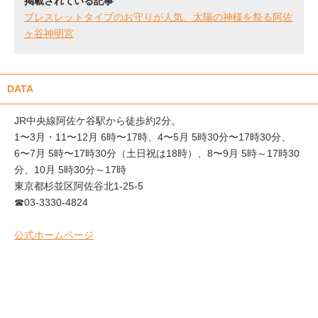
掲載されている記事
ブレスレットタイプのお守りが人気、太陽の神様を祭る阿佐
ヶ谷神明宮
DATA
JR中央線阿佐ケ谷駅から徒歩約2分。
1〜3月・11〜12月 6時〜17時、4〜5月 5時30分〜17時30分、
6〜7月 5時〜17時30分（土日祝は18時）、8〜9月 5時～17時30
分、10月 5時30分～17時
東京都杉並区阿佐谷北1-25-5
☎03-3330-4824
公式ホームページ