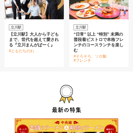
立川駅
立川駅
【立川駅】大人から子ども
“日常” 以上 “特別” 未満の
まで、世代を超えて愛され
普段着ビストロで本格フレ
る『立川まんがぱーく』
ンチのコースランチを楽し
む
#ともだちのわ
#そろそろ、ソロ飯
#フレンチ
最新の特集