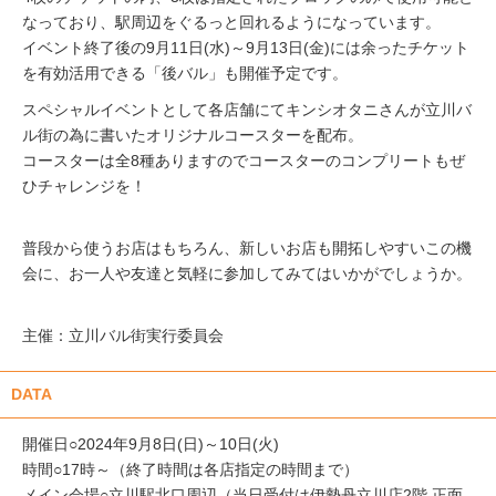
なっており、駅周辺をぐるっと回れるようになっています。
イベント終了後の9月11日(水)～9月13日(金)には余ったチケット
を有効活用できる「後バル」も開催予定です。
スペシャルイベントとして各店舗にてキンシオタニさんが立川バ
ル街の為に書いたオリジナルコースターを配布。
コースターは全8種ありますのでコースターのコンプリートもぜ
ひチャレンジを！
普段から使うお店はもちろん、新しいお店も開拓しやすいこの機
会に、お一人や友達と気軽に参加してみてはいかがでしょうか。
主催：立川バル街実行委員会
DATA
開催日○2024年9月8日(日)～10日(火)
時間○17時～（終了時間は各店指定の時間まで）
メイン会場○立川駅北口周辺（当日受付は伊勢丹立川店2階 正面