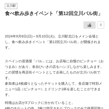
立川駅
イベント情報
食べ飲み歩きイベント「第12回立川バル街」
おしらせ
0
駅から
探す
2024年9月8日(日)～9月10日(火)、立川駅北口をメイン会場と
し、食べ飲み歩きイベント「第12回立川バル街」が開催されま
す。
スペインの居酒屋「バル」には、お店毎に自慢のピンチョー（お
つまみ）があり、各自ひいきの店をハシゴしながら楽しみます。
この習慣を商店街イベントとして企画したものが立川バル街で
す。
参加者は4枚綴りとなったチケットを購入して、各店舗で特別メ
ニュー1品（ピンチョー）とドリンク1杯を楽しむことができま
す。
特徴はお店が3ブロックに分かれていること。
4枚のチケットの内、3枚は指定されたブロックのみで使用可能と