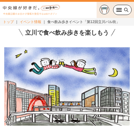
中央線沿線のお出かけ情報を発信するwebマガジン
トップ
イベント情報
食べ飲み歩きイベント「第12回立川バル街」
グルメ・カフェ
立川で食べ飲み歩きを楽しもう
スイーツ・テイクアウト
おでかけ
ショッピング
中央線カルチャー
特集
連載
中央線フェス