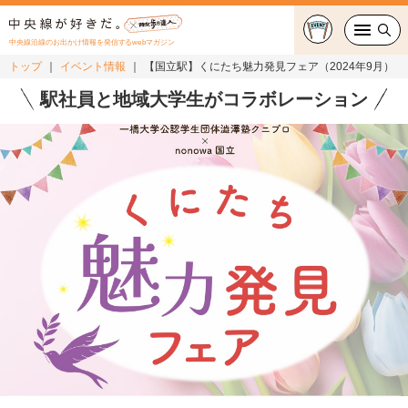
中央線沿線のお出かけ情報を発信するwebマガジン
トップ
イベント情報
【国立駅】くにたち魅力発見フェア（2024年9月）
グルメ・カフェ
駅社員と地域大学生がコラボレーション
スイーツ・テイクアウト
おでかけ
ショッピング
中央線カルチャー
特集
連載
中央線フェス