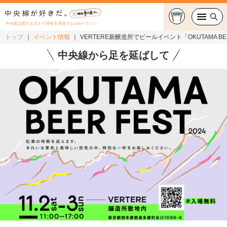
中央線沿線のお出かけ情報を発信するwebマガジン
トップ
イベント情報
VERTERE新醸造所でビールイベント「OKUTAMA BEER
グルメ・カフェ
中央線から足を延ばして
スイーツ・テイクアウト
おでかけ
ショッピング
中央線カルチャー
特集
連載
中央線フェス