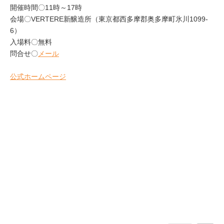
開催時間〇11時～17時
会場〇VERTERE新醸造所（東京都西多摩郡奥多摩町氷川1099-
6）
入場料〇無料
問合せ〇
メール
公式ホームページ