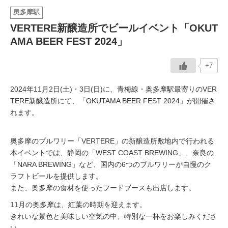
奥多摩駅
イベント情報
VERTERE新醸造所でビールイベント「OKUT
AMA BEER FEST 2024」
おしらせ
+7
駅から
探す
2024年11月2日(土)・3日(日)に、青梅線・奥多摩駅最寄りのVER
TERE新醸造所にて、「OKUTAMA BEER FEST 2024」が開催さ
れます。
奥多摩のブルワリー「VERTERE」の新醸造所敷地内で行われる
本イベントでは、静岡の「WEST COAST BREWING」、奈良の
「NARA BREWING」など、国内の6つのブルワリーが自慢のク
ラフトビールを提供します。
また、奥多摩の食材を使ったフードブースも出店します。
11月の奥多摩は、紅葉の時期を迎えます。
きれいな景色と美味しい空気の中、特別な一杯をお楽しみくださ
い。