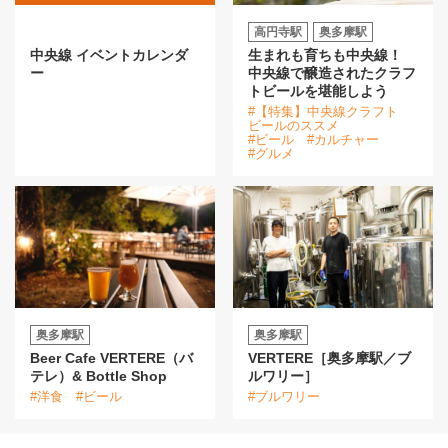
高円寺駅
奥多摩駅
中央線 イベントカレンダ
生まれも育ちも中央線！
ー
中央線で醸造されたクラフ
トビールを堪能しよう
#【特集】中央線クラフト
ビールのススメ
#ビール
#カルチャー
#グルメ
奥多摩駅
奥多摩駅
Beer Cafe VERTERE（バ
VERTERE［奥多摩駅／ブ
テレ）& Bottle Shop
ルワリー］
#洋食
#ビール
#ブルワリー