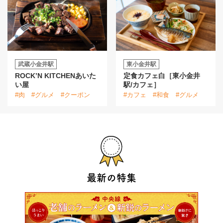
武蔵小金井駅
東小金井駅
ROCK’N KITCHENあいた
定食カフェ白［東小金井
い屋
駅/カフェ］
#肉
#グルメ
#クーポン
#カフェ
#和食
#グルメ
最新の特集