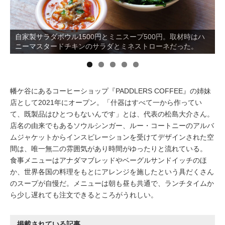
イベント情報
自家製サラダボウル1500円とミニスープ500円。取材時はハ
ニーマスタードチキンのサラダとミネストローネだった。
おしらせ
駅から
探す
幡ケ谷にあるコーヒーショップ『PADDLERS COFFEE』の姉妹
店として2021年にオープン。「什器はすべて一から作ってい
て、既製品はひとつもないんです」とは、代表の松島大介さん。
店名の由来でもあるソウルシンガー、ルー・コートニーのアルバ
ムジャケットからインスピレーションを受けてデザインされた空
間は、唯一無二の雰囲気があり時間がゆったりと流れている。
食事メニューはアナダマブレッドやベーグルサンドイッチのほ
か、世界各国の料理をもとにアレンジを施したという具だくさん
のスープが自慢だ。メニューは朝も昼も共通で、ランチタイムか
ら少し遅れても注文できるところがうれしい。
掲載されている記事