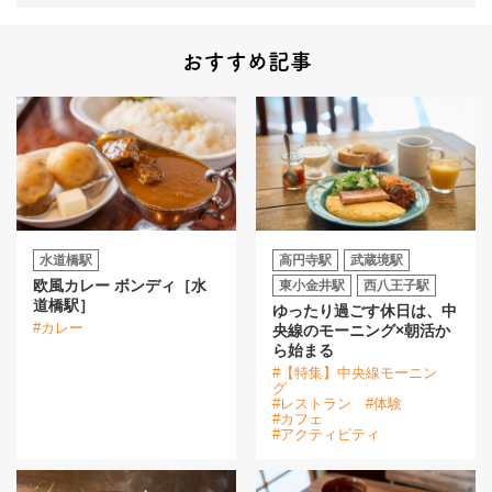
おすすめ記事
水道橋駅
高円寺駅
武蔵境駅
欧風カレー ボンディ［水
東小金井駅
西八王子駅
道橋駅］
ゆったり過ごす休日は、中
#カレー
央線のモーニング×朝活か
ら始まる
#【特集】中央線モーニン
グ
#レストラン
#体験
#カフェ
#アクティビティ