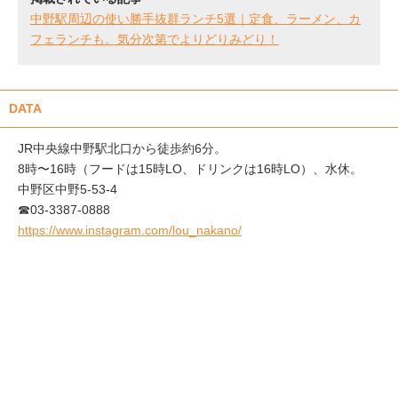
中野駅周辺の使い勝手抜群ランチ5選｜定食、ラーメン、カ
フェランチも。気分次第でよりどりみどり！
DATA
JR中央線中野駅北口から徒歩約6分。
8時〜16時（フードは15時LO、ドリンクは16時LO）、水休。
中野区中野5-53-4
☎03-3387-0888
https://www.instagram.com/lou_nakano/