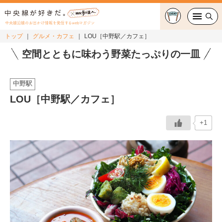
中央線沿線のお出かけ情報を発信するwebマガジン
トップ
グルメ・カフェ
LOU［中野駅／カフェ］
グルメ・カフェ
空間とともに味わう野菜たっぷりの一皿
スイーツ・テイクアウト
中野駅
LOU［中野駅／カフェ］
おでかけ
+1
ショッピング
中央線カルチャー
特集
連載
中央線フェス