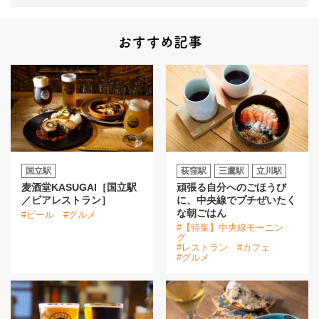
おすすめ記事
国立駅
荻窪駅
三鷹駅
立川駅
麦酒堂KASUGAI［国立駅
頑張る自分へのごほうび
／ビアレストラン］
に、中央線でプチぜいたく
な朝ごはん
#ビール
#グルメ
#【特集】中央線モーニン
グ
#レストラン
#カフェ
#グルメ