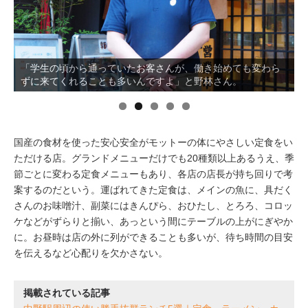
イベント情報
おしらせ
「学生の頃から通っていたお客さんが、働き始めても変わら
ずに来てくれることも多いんですよ」と野林さん。
異国の街角のような中野レンガ坂にある。
駅から
探す
国産の食材を使った安心安全がモットーの体にやさしい定食をい
ただける店。グランドメニューだけでも20種類以上あるうえ、季
節ごとに変わる定食メニューもあり、各店の店長が持ち回りで考
案するのだという。運ばれてきた定食は、メインの魚に、具だく
さんのお味噌汁、副菜にはきんぴら、おひたし、とろろ、コロッ
ケなどがずらりと揃い、あっという間にテーブルの上がにぎやか
に。お昼時は店の外に列ができることも多いが、待ち時間の目安
を伝えるなど心配りを欠かさない。
掲載されている記事