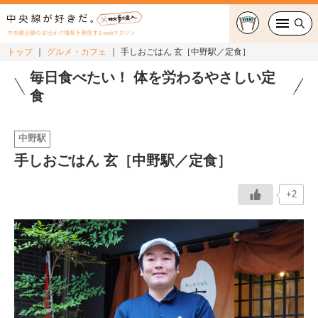
中央線沿線のお出かけ情報を発信するwebマガジン
トップ
グルメ・カフェ
手しおごはん 玄［中野駅／定食］
グルメ・カフェ
毎日食べたい！ 体を労わるやさしい定
食
スイーツ・テイクアウト
中野駅
おでかけ
手しおごはん 玄［中野駅／定食］
ショッピング
+2
中央線カルチャー
特集
連載
中央線フェス