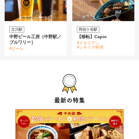
立川駅
阿佐ケ谷駅
中野ビール工房［中野駅／
【移転】Capio
ブルワリー］
#イタリアン
#シチリア料理
#ビール
最新の特集