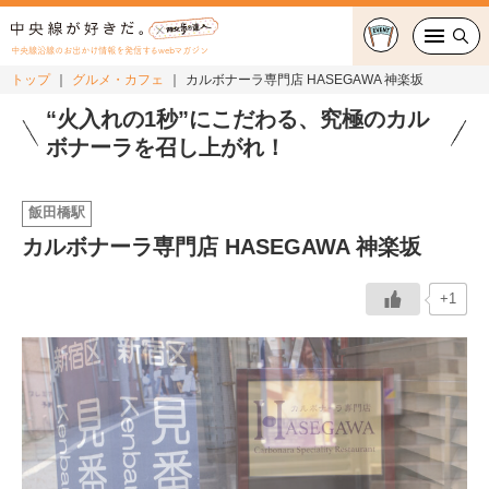
中央線沿線のお出かけ情報を発信するwebマガジン
トップ
グルメ・カフェ
カルボナーラ専門店 HASEGAWA 神楽坂
グルメ・カフェ
“火入れの1秒”にこだわる、究極のカル
ボナーラを召し上がれ！
スイーツ・テイクアウト
飯田橋駅
おでかけ
カルボナーラ専門店 HASEGAWA 神楽坂
ショッピング
+1
中央線カルチャー
特集
連載
中央線フェス