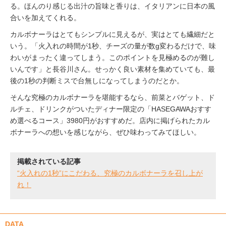
る。ほんのり感じる出汁の旨味と香りは、イタリアンに日本の風
合いを加えてくれる。
カルボナーラはとてもシンプルに見えるが、実はとても繊細だと
いう。「火入れの時間が1秒、チーズの量が数g変わるだけで、味
わいがまったく違ってしまう。このポイントを見極めるのが難し
いんです」と長谷川さん。せっかく良い素材を集めていても、最
後の1秒の判断ミスで台無しになってしまうのだとか。
そんな究極のカルボナーラを堪能するなら、前菜とバゲット、ド
ルチェ、ドリンクがついたディナー限定の「HASEGAWAおすす
め選べるコース」3980円がおすすめだ。店内に掲げられたカル
ボナーラへの想いを感じながら、ぜひ味わってみてほしい。
掲載されている記事
“火入れの1秒”にこだわる、究極のカルボナーラを召し上が
れ！
DATA