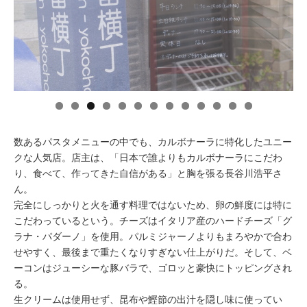
イベント情報
おしらせ
駅から
探す
数あるパスタメニューの中でも、カルボナーラに特化したユニー
クな人気店。店主は、「日本で誰よりもカルボナーラにこだわ
り、食べて、作ってきた自信がある」と胸を張る長谷川浩平さ
ん。
完全にしっかりと火を通す料理ではないため、卵の鮮度には特に
こだわっているという。チーズはイタリア産のハードチーズ「グ
ラナ・パダーノ」を使用。パルミジャーノよりもまろやかで合わ
せやすく、最後まで重たくなりすぎない仕上がりだ。そして、ベ
ーコンはジューシーな豚バラで、ゴロッと豪快にトッピングされ
る。
生クリームは使用せず、昆布や鰹節の出汁を隠し味に使ってい