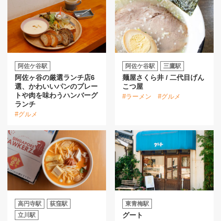
阿佐ケ谷駅
阿佐ケ谷駅
三鷹駅
阿佐ヶ谷の厳選ランチ店6
麺屋さくら井 / 二代目げん
選、かわいいパンのプレー
こつ屋
トや肉を味わうハンバーグ
#ラーメン
#グルメ
ランチ
#グルメ
高円寺駅
荻窪駅
東青梅駅
グート
立川駅