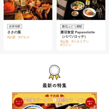
吉祥寺駅
勝沼ぶどう郷駅
ささの葉
勝沼食堂 Papasolotte
（パパソロッテ）
#お酒
#グルメ
#お酒
#イタリアン
#ワイン
最新の特集