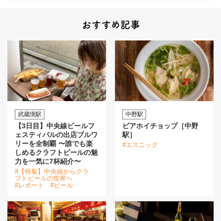
おすすめ記事
武蔵境駅
中野駅
【3日目】中央線ビールフ
ビアホイチョップ［中野
ェスティバルの出店ブルワ
駅］
リーを全制覇 〜誰でも楽
#エスニック
しめるクラフトビールの魅
力を一気に7杯紹介〜
#【特集】中央線からクラ
フトビールの世界へ
#レポート
#ビール