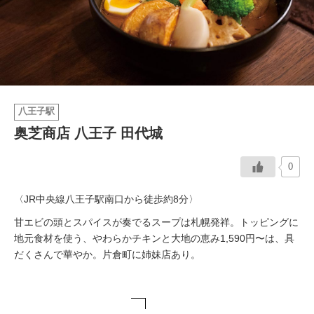
イベント情報
おしらせ
駅から
探す
八王子駅
奥芝商店 八王子 田代城
0
〈JR中央線八王子駅南口から徒歩約8分〉
甘エビの頭とスパイスが奏でるスープは札幌発祥。トッピングに
地元食材を使う、やわらかチキンと大地の恵み1,590円〜は、具
だくさんで華やか。片倉町に姉妹店あり。