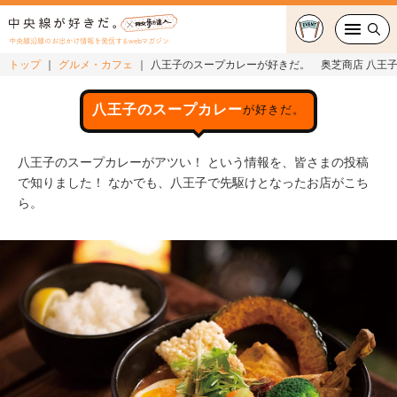
中央線沿線のお出かけ情報を発信するwebマガジン
トップ
グルメ・カフェ
八王子のスープカレーが好きだ。 奥芝商店 八王子
グルメ・カフェ
八王子のスープカレー
が好きだ。
スイーツ・テイクアウト
八王子のスープカレーがアツい！ という情報を、皆さまの投稿
おでかけ
で知りました！ なかでも、八王子で先駆けとなったお店がこち
ら。
ショッピング
中央線カルチャー
特集
連載
中央線フェス