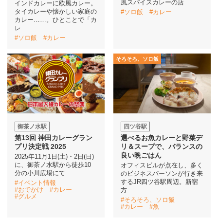
風スパイスカレーの店
インドカレーに欧風カレー。
タイカレーや懐かしい家庭の
#ソロ飯
#カレー
カレー……。ひとことで「カ
イベント情報
レ
#ソロ飯
#カレー
おしらせ
そろそろ、ソロ飯
駅から
探す
御茶ノ水駅
四ツ谷駅
第13回 神田カレーグラン
選べるお魚カレーと野菜デ
プリ決定戦 2025
リ＆スープで、バランスの
良い晩ごはん
2025年11月1日(土)・2日(日)
に、御茶ノ水駅から徒歩10
オフィスビルが点在し、多く
分の小川広場にて
のビジネスパーソンが行き来
するJR四ツ谷駅周辺。新宿
#イベント情報
#おでかけ
#カレー
方
#グルメ
#そろそろ、ソロ飯
#カレー
#魚