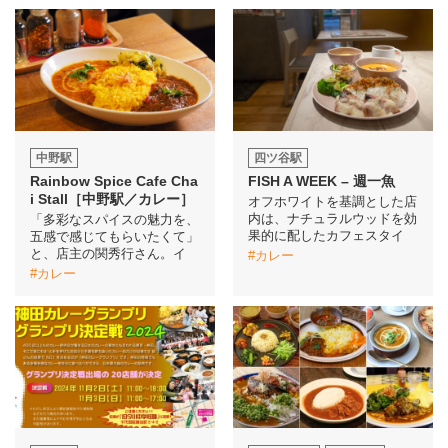
中野駅
四ツ谷駅
Rainbow Spice Cafe Cha
FISH A WEEK – 週一魚
i Stall［中野駅／カレー］
オフホワイトを基調とした店
内は、ナチュラルウッドを効
「多彩なスパイスの魅力を、
果的に配したカフェスタイ
五感で感じてもらいたくて」
と、店主の関秀行さん。イ
#カレー
#カレー