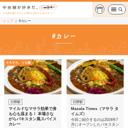
中央線沿線のお出かけ情報を発信するwebマガジン
トップ
#カレー
グルメ・カフェ
#カレー
スイーツ・テイクアウト
おでかけ
そろそろ、ソロ飯
ショッピング
中央線カルチャー
特集
日野駅
日野駅
マイルドなマサラ効果で身
Masala Times（マサラ タ
連載
も心も温まる！ 本場さな
イムズ）
がらパキスタン風スパイス
今回ご紹介するのは2024年7
カレー
月にオープンしたパキスタン
中央線フェス