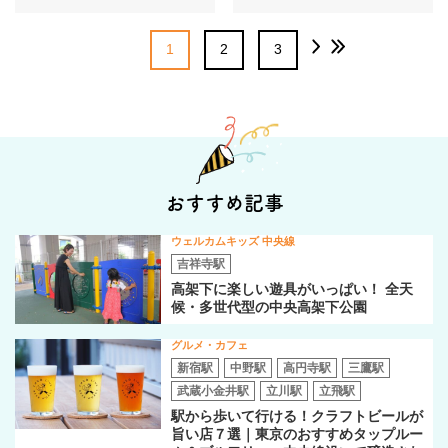
1
2
3
おすすめ記事
ウェルカムキッズ 中央線
吉祥寺駅
高架下に楽しい遊具がいっぱい！ 全天
候・多世代型の中央高架下公園
グルメ・カフェ
新宿駅
中野駅
高円寺駅
三鷹駅
武蔵小金井駅
立川駅
立飛駅
駅から歩いて行ける！クラフトビールが
旨い店７選｜東京のおすすめタップルー