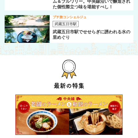
ム＆ブルワリー。中央線沿いで醸造され
た個性際立つ味を堪能すべし！
プチ旅コンシェルジュ
武蔵五日市駅
武蔵五日市駅でせせらぎに誘われる水の
里めぐり
最新の特集