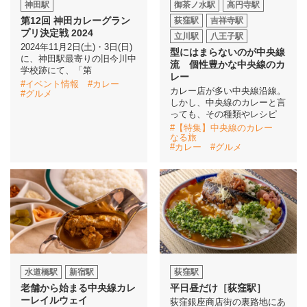
神田駅
御茶ノ水駅
高円寺駅
第12回 神田カレーグラン
荻窪駅
吉祥寺駅
プリ決定戦 2024
立川駅
八王子駅
2024年11月2日(土)・3日(日)
型にはまらないのが中央線
に、神田駅最寄りの旧今川中
流 個性豊かな中央線のカ
学校跡にて、「第
レー
#イベント情報
#カレー
カレー店が多い中央線沿線。
#グルメ
しかし、中央線のカレーと言
っても、その種類やレシピ
#【特集】中央線のカレー
なる旅
#カレー
#グルメ
水道橋駅
新宿駅
荻窪駅
老舗から始まる中央線カレ
平日昼だけ［荻窪駅］
ーレイルウェイ
荻窪銀座商店街の裏路地にあ