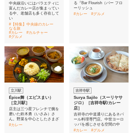
る『Bar Flourish（バー フロ
中央線沿いにはバラエティに
ーリッシュ
富んだカレー店が集まってい
る中、老舗店も多く存在して
#カレー
#グルメ
い
#【特集】中央線のカレー
なる旅
#カレー
#カルチャー
#グルメ
立川駅
吉祥寺駅
Épice舞（エピスまい）
Surya Sajilo（スーリヤサ
［立川駅］
ジロ）［吉祥寺駅/カレー
店］
店主は三つ星フレンチで腕を
磨いた鈴木勇（いさみ）さ
吉祥寺の中道通りにあるネパ
ん。野菜を中心としたさまざ
ール料理専門店。中世ヨーロ
ッパを感じさせる空間の中
#カレー
#カレー
#グルメ