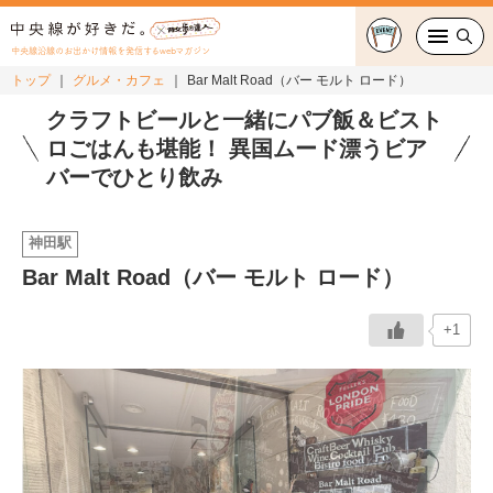
中央線沿線のお出かけ情報を発信するwebマガジン
トップ
グルメ・カフェ
Bar Malt Road（バー モルト ロード）
グルメ・カフェ
クラフトビールと一緒にパブ飯＆ビスト
ロごはんも堪能！ 異国ムード漂うビア
スイーツ・テイクアウト
バーでひとり飲み
おでかけ
神田駅
Bar Malt Road（バー モルト ロード）
ショッピング
中央線カルチャー
+1
特集
連載
中央線フェス