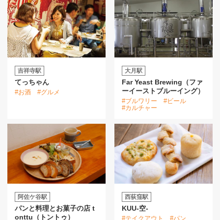
吉祥寺駅
大月駅
てっちゃん
Far Yeast Brewing（ファ
ーイーストブルーイング）
#お酒
#グルメ
#ブルワリー
#ビール
#カルチャー
阿佐ケ谷駅
西荻窪駅
パンと料理とお菓子の店 t
KUU-空-
onttu（トントゥ）
#テイクアウト
#パン