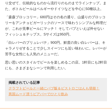
り交ぜて、伝統的なものから流行りのものまでラインナップ。ま
た、ボトルビールはベルギーやドイツなどを中心に50種以上。
「森森ブロッコリー」680円はその名の通り、山盛りのブロッコ
リーをアンチョビガーリックのソースで味わうシンプルな料理だ
が、これが見事ビールにマッチ！ そしてパブといえば外せない
フィッシュ＆チップス。Sサイズは950円。
「白レバーのブリュレパテ」900円。鮮度の良い白レバーは、キ
ャラメリゼすることで少しスイーツにも近い味わいに。レバーが
苦手な女性にも人気のメニューだ。
思い思いのスタイルでビールを楽しめるこの店。1軒目にも2軒目
にも、さまざまなシーンで利用したい。
掲載されている記事
クラフトビールと一緒にパブ飯＆ビストロごはんも堪能！
異国ムード漂うビアバーでひとり飲み