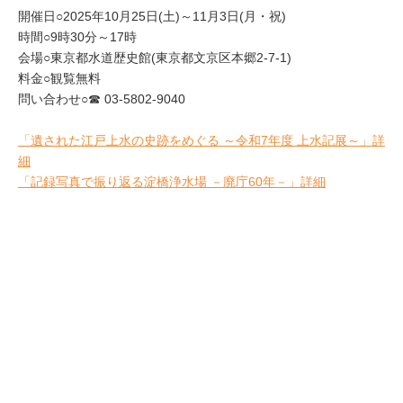
開催日○2025年10月25日(土)～11月3日(月・祝)
時間○9時30分～17時
会場○東京都水道歴史館(東京都文京区本郷2-7-1)
料金○観覧無料
問い合わせ○☎ 03-5802-9040
「遺された江戸上水の史跡をめぐる ～令和7年度 上水記展～」詳
細
「記録写真で振り返る淀橋浄水場 －廃庁60年－」詳細