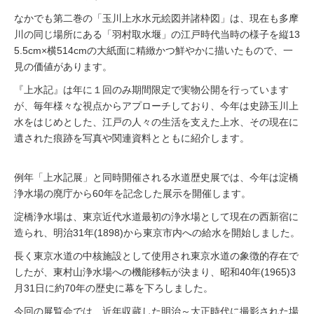
なかでも第二巻の「玉川上水水元絵図并諸枠図」は、現在も多摩
川の同じ場所にある「羽村取水堰」の江戸時代当時の様子を縦13
5.5cm×横514cmの大紙面に精緻かつ鮮やかに描いたもので、一
見の価値があります。
『上水記』は年に１回のみ期間限定で実物公開を行っています
が、毎年様々な視点からアプローチしており、今年は史跡玉川上
水をはじめとした、江戸の人々の生活を支えた上水、その現在に
遺された痕跡を写真や関連資料とともに紹介します。
例年「上水記展」と同時開催される水道歴史展では、今年は淀橋
浄水場の廃庁から60年を記念した展示を開催します。
淀橋浄水場は、東京近代水道最初の浄水場として現在の西新宿に
造られ、明治31年(1898)から東京市内への給水を開始しました。
長く東京水道の中核施設として使用され東京水道の象徴的存在で
したが、東村山浄水場への機能移転が決まり、昭和40年(1965)3
月31日に約70年の歴史に幕を下ろしました。
今回の展覧会では、近年収蔵した明治～大正時代に撮影された場