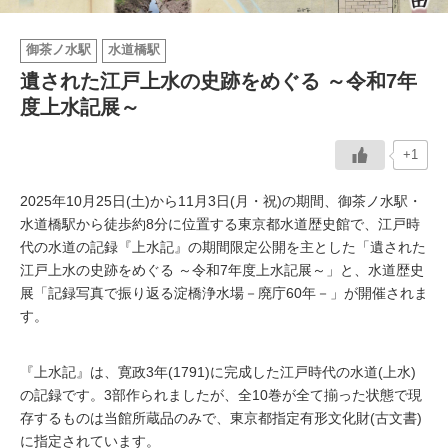
イベント情報
御茶ノ水駅
水道橋駅
遺された江戸上水の史跡をめぐる ～令和7年
おしらせ
度上水記展～
駅から
探す
+1
2025年10月25日(土)から11月3日(月・祝)の期間、御茶ノ水駅・
水道橋駅から徒歩約8分に位置する東京都水道歴史館で、江戸時
代の水道の記録『上水記』の期間限定公開を主とした「遺された
江戸上水の史跡をめぐる ～令和7年度上水記展～」と、水道歴史
展「記録写真で振り返る淀橋浄水場－廃庁60年－」が開催されま
す。
『上水記』は、寛政3年(1791)に完成した江戸時代の水道(上水)
の記録です。3部作られましたが、全10巻が全て揃った状態で現
存するものは当館所蔵品のみで、東京都指定有形文化財(古文書)
に指定されています。