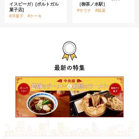
イスピーガ）[ポルトガル
［御茶ノ水駅］
菓子店]
#サウナ
#銭湯
#洋菓子
#ケーキ
最新の特集