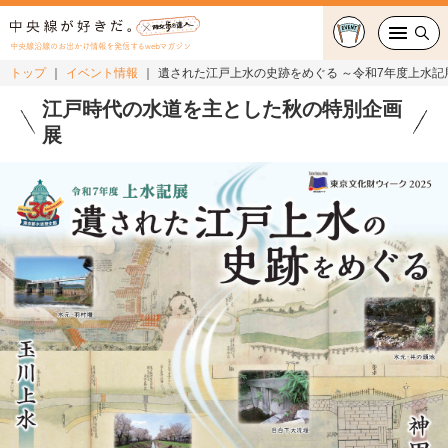
中央線沿線のお出かけ情報を発信するwebマガジン
トップ
イベント情報
遺された江戸上水の史跡をめぐる ～令和7年度上水記
グルメ・カフェ
江戸時代の水道を主とした秋の特別企画
展
スイーツ・テイクアウト
おでかけ
ショッピング
中央線カルチャー
特集
連載
中央線フェス