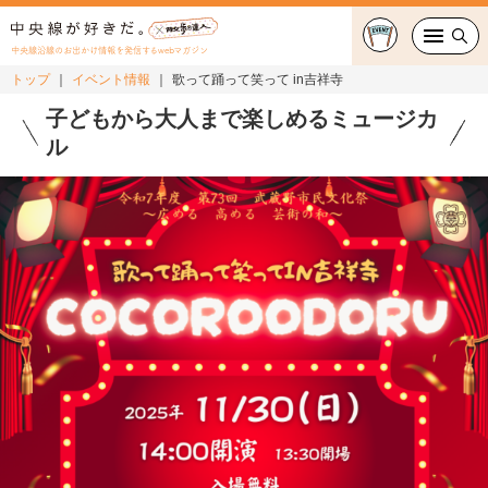
中央線沿線のお出かけ情報を発信するwebマガジン
トップ
イベント情報
歌って踊って笑って in吉祥寺
グルメ・カフェ
子どもから大人まで楽しめるミュージカ
ル
スイーツ・テイクアウト
おでかけ
ショッピング
中央線カルチャー
特集
連載
中央線フェス