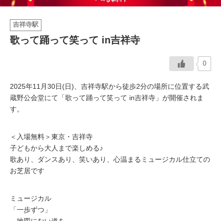
イベント情報
吉祥寺駅
歌って踊って笑って in吉祥寺
おしらせ
0
駅から
探す
2025年11月30日(日)、吉祥寺駅から徒歩2分の場所に位置する武
蔵野公会堂にて「歌って踊って笑って in吉祥寺」が開催されま
す。
＜入場無料＞東京・吉祥寺
子どもから大人まで楽しめる♪
歌あり、ダンスあり、笑いあり、心温まるミュージカル仕立ての
お芝居です
ミュージカル
「一歩ずつ」
～地図にない道を～