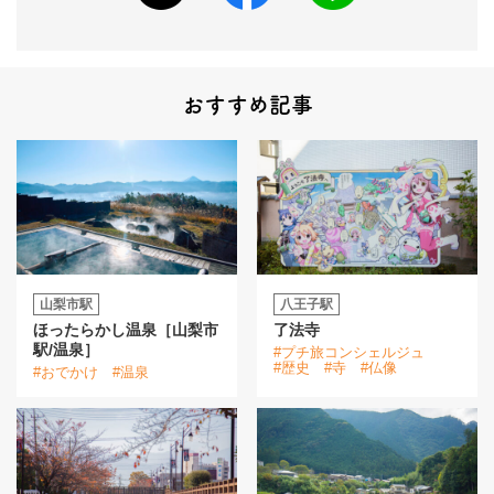
おすすめ記事
山梨市駅
八王子駅
ほったらかし温泉［山梨市
了法寺
駅/温泉］
#プチ旅コンシェルジュ
#歴史
#寺
#仏像
#おでかけ
#温泉