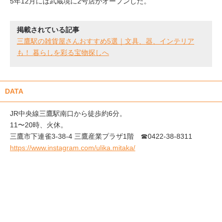
5年12月には武蔵境に2号店がオープンした。
掲載されている記事
三鷹駅の雑貨屋さんおすすめ5選｜文具、器、インテリア
も！ 暮らしを彩る宝物探しへ
DATA
JR中央線三鷹駅南口から徒歩約6分。
11〜20時、火休。
三鷹市下連雀3-38-4 三鷹産業プラザ1階 ☎︎0422-38-8311
https://www.instagram.com/ulika.mitaka/