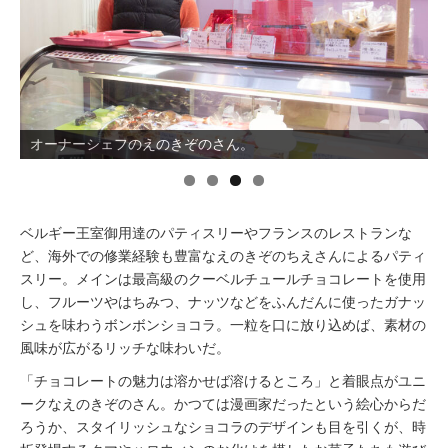
イベント情報
おしらせ
オーナーシェフのえのきぞのさん。
駅から
探す
ベルギー王室御用達のパティスリーやフランスのレストランな
ど、海外での修業経験も豊富なえのきぞのちえさんによるパティ
スリー。メインは最高級のクーベルチュールチョコレートを使用
し、フルーツやはちみつ、ナッツなどをふんだんに使ったガナッ
シュを味わうボンボンショコラ。一粒を口に放り込めば、素材の
風味が広がるリッチな味わいだ。
「チョコレートの魅力は溶かせば溶けるところ」と着眼点がユニ
ークなえのきぞのさん。かつては漫画家だったという絵心からだ
ろうか、スタイリッシュなショコラのデザインも目を引くが、時