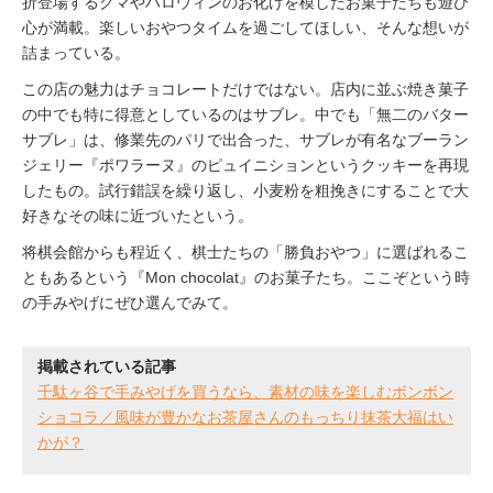
折登場するクマやハロウィンのお化けを模したお菓子たちも遊び
心が満載。楽しいおやつタイムを過ごしてほしい、そんな想いが
詰まっている。
この店の魅力はチョコレートだけではない。店内に並ぶ焼き菓子
の中でも特に得意としているのはサブレ。中でも「無二のバター
サブレ」は、修業先のパリで出合った、サブレが有名なブーラン
ジェリー『ポワラーヌ』のピュイニションというクッキーを再現
したもの。試行錯誤を繰り返し、小麦粉を粗挽きにすることで大
好きなその味に近づいたという。
将棋会館からも程近く、棋士たちの「勝負おやつ」に選ばれるこ
ともあるという『Mon chocolat』のお菓子たち。ここぞという時
の手みやげにぜひ選んでみて。
掲載されている記事
千駄ヶ谷で手みやげを買うなら、素材の味を楽しむボンボン
ショコラ／風味が豊かなお茶屋さんのもっちり抹茶大福はい
かが？