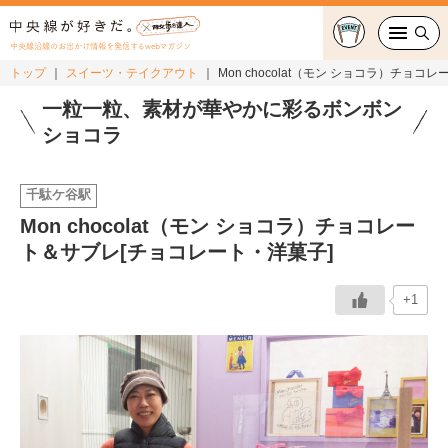
中央線沿線のお出かけ情報を発信するwebマガジン
トップ
スイーツ・テイクアウト
Mon chocolat（モン ショコラ）チョ
グルメ・カフェ
一粒一粒、素材が華やかに彩るボンボン
ショコラ
スイーツ・テイクアウト
千駄ケ谷駅
おでかけ
Mon chocolat（モン ショコラ）チョコレー
ト＆サブレ[チョコレート・洋菓子]
ショッピング
中央線カルチャー
+1
特集
連載
中央線フェス