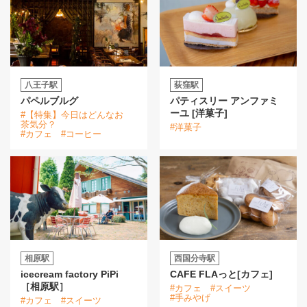
八王子駅
荻窪駅
パペルブルグ
パティスリー アンファミ
ーユ [洋菓子]
#【特集】今日はどんなお
茶気分？
#洋菓子
#カフェ
#コーヒー
相原駅
西国分寺駅
icecream factory PiPi
CAFE FLAっと[カフェ]
［相原駅］
#カフェ
#スイーツ
#手みやげ
#カフェ
#スイーツ