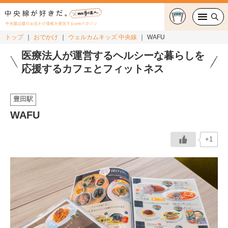
中央線沿線のお出かけ情報を発信するwebマガジン
トップ
おでかけ
ウェルカムキッズ 中央線
WAFU
グルメ・カフェ
医療法人が運営するヘルシーな暮らしを
応援するカフェとフィットネス
スイーツ・テイクアウト
豊田駅
おでかけ
WAFU
ショッピング
+1
中央線カルチャー
特集
連載
中央線フェス