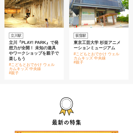
立川駅
荻窪駅
立川『PLAY! PARK』で発
東京工芸大学 杉並アニメ
想力が全開！ 未知の遊具
ーションミュージアム
やワークショップを親子で
#こどもとおでかけ ウェル
カムキッズ 中央線
楽しもう
#親子
#こどもとおでかけ ウェル
カムキッズ 中央線
#親子
最新の特集