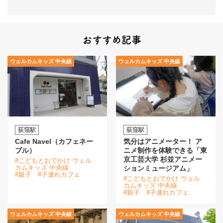
おすすめ記事
ウェルカムキッズ 中央線
ウェルカムキッズ 中央線
荻窪駅
荻窪駅
Cafe Navel（カフェネー
気分はアニメーター！ ア
ブル）
ニメ制作を体験できる「東
京工芸大学 杉並アニメー
#こどもとおでかけ ウェル
カムキッズ 中央線
ションミュージアム」
#親子
#子連れカフェ
#こどもとおでかけ ウェル
カムキッズ 中央線
#親子
#子連れカフェ
ウェルカムキッズ 中央線
ウェルカムキッズ 中央線