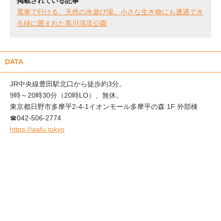
掲載されている記事
電車で行ける、天然の水遊び場。小さな生き物にも遭遇でき
る緑に囲まれた黒川清流公園
DATA
JR中央線豊田駅北口から徒歩約3分。
9時～20時30分（20時LO）、無休。
東京都日野市多摩平2-4-1イオンモール多摩平の森 1F 外部棟
☎042-506-2774
https://wafu.tokyo