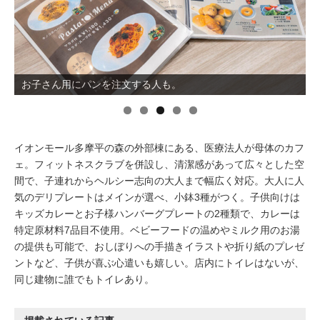
イベント情報
おしらせ
お子さん用にパンを注文する人も。
駅から
探す
イオンモール多摩平の森の外部棟にある、医療法人が母体のカフ
ェ。フィットネスクラブを併設し、清潔感があって広々とした空
間で、子連れからヘルシー志向の大人まで幅広く対応。大人に人
気のデリプレートはメインが選べ、小鉢3種がつく。子供向けは
キッズカレーとお子様ハンバーグプレートの2種類で、カレーは
特定原材料7品目不使用。ベビーフードの温めやミルク用のお湯
の提供も可能で、おしぼりへの手描きイラストや折り紙のプレゼ
ントなど、子供が喜ぶ心遣いも嬉しい。店内にトイレはないが、
同じ建物に誰でもトイレあり。