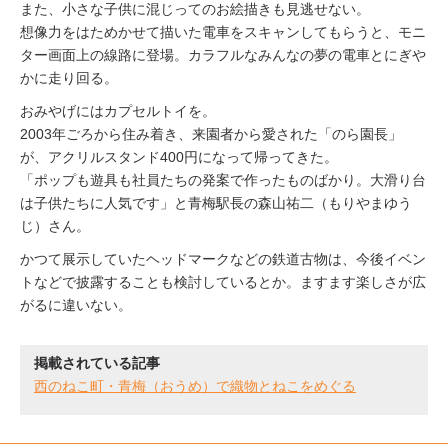
また、小さな子供に混じってのお絵描きも見逃せない。
想像力をはためかせて描いた電車をスキャンしてもらうと、モニ
ター画面上の線路に登場。カラフルなみんなの夢の電車とにぎや
かに走り回る。
おみやげにはカプセルトイを。
2003年ごろから住み着き、来園者から愛された「のら園長」
が、アクリルスタンド400円になって帰ってきた。
「ポップも遊具も社員たちの発案で作ったものばかり。大滑り台
は子供たちに人気です」と青梅駅長の森山祐二（もりやまゆう
じ）さん。
かつて展示していたヘッドマークなどの鉄道古物は、今後イベン
トなどで披露することも検討しているとか。ますます楽しさが広
がるに違いない。
掲載されている記事
西のねこ町・青梅（おうめ）で織物とねこをめぐる