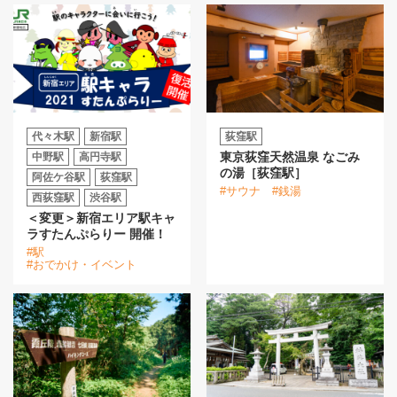
代々木駅
新宿駅
荻窪駅
東京荻窪天然温泉 なごみ
中野駅
高円寺駅
の湯［荻窪駅］
阿佐ケ谷駅
荻窪駅
#サウナ
#銭湯
西荻窪駅
渋谷駅
＜変更＞新宿エリア駅キャ
ラすたんぷらりー 開催！
#駅
#おでかけ・イベント