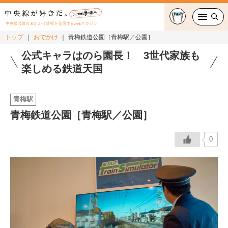
中央線沿線のお出かけ情報を発信するwebマガジン
トップ
おでかけ
青梅鉄道公園［青梅駅／公園］
グルメ・カフェ
公式キャラはのら園長！ 3世代家族も
楽しめる鉄道天国
スイーツ・テイクアウト
青梅駅
おでかけ
青梅鉄道公園［青梅駅／公園］
ショッピング
0
中央線カルチャー
特集
連載
中央線フェス