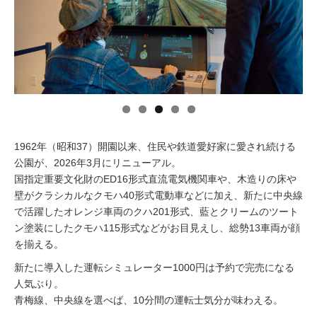
イベント情報
おしらせ
駅から
探す
1962年（昭和37）開園以来、住民や鉄道愛好家に愛され続ける
公園が、2026年3月にリニューアル。
国指定重要文化財のED16形式直流電気機関車や、木造りの床や
壁がクラシカルなクモハ40形式電動車などに加え、新たに中央線
で活躍したオレンジ車両のクハ201形式、藍とクリームのツート
ン塗装にしたクモハ115形式などがお目見えし、総勢13車両が顔
を揃える。
新たに導入した運転シミュレーター1000円は予約で完売になる
人気ぶり。
青梅線、中央線を選べば、10分間の運転士気分が味わえる。