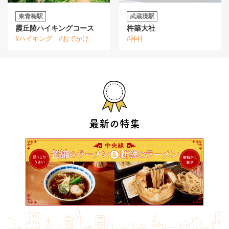
東青梅駅
武蔵境駅
霞丘陵ハイキングコース
杵築大社
#ハイキング
#おでかけ
#神社
最新の特集