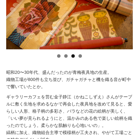
イベント情報
おしらせ
駅から
探す
昭和20〜30年代、盛んだったのが青梅夜具地の生産。
織物工場が800件も立ち並び、ガチャガチャと機を織る音が町中
で響いていたとか。
ギャラリーカフェを営む金子静江（かねこしずえ）さんがテーブ
ルに敷く生地を求めるなかで再会した夜具地を改めて見ると、愛
らしい人形、格子柄の多彩さ、バラなどの花の絵柄が美しく、
「いい夢が見られるようにと、温かみのある色で楽しい絵柄を織
ったのでしょう。柔らかな肌触りも心地いいの」。
縞柄に加え、織物組合主導で模様柄が工夫され、やがて工場ごと