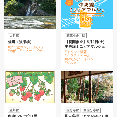
大月駅
武蔵小金井駅
桂川（強瀬橋）
【初開催🎉】5月2日(土)
中央線ミニビアマルシェ
#プチ旅コンシェルジュ
#自然
#アクティビティ
#イベント情報
#クラフトビール
#おでかけ・イベント
#グルメ
立川駅
国分寺駅
西国分寺駅
府中いちご狩り園
殿ヶ谷戸（とのがやと）庭