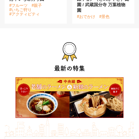
園 / 武蔵国分寺 万葉植物
#フルーツ
#親子
#いちご狩り
園
#アクティビティ
#おでかけ
#景色
最新の特集