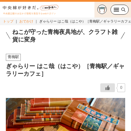
中央線沿線のお出かけ情報を発信するwebマガジン
トップ
おでかけ
ぎゃらりー はこ哉（はこや）［青梅駅／ギャラリーカフ
グルメ・カフェ
ねこが守った青梅夜具地が、クラフト雑
貨に変身
スイーツ・テイクアウト
青梅駅
おでかけ
ぎゃらりー はこ哉（はこや）［青梅駅／ギャ
ラリーカフェ］
ショッピング
中央線カルチャー
0
特集
連載
中央線フェス