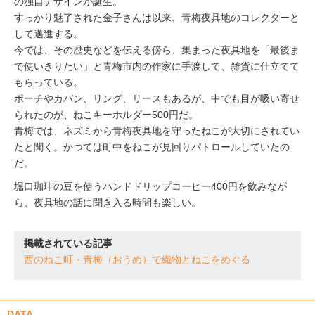
の独自デザインが誕生。
すっかり魅了された金子さんは以来、青梅夜具地のコレクターと
して邁進する。
今では、その歴史などを伝える傍ら、集まった夜具地を「最後ま
で使いきりたい」と青梅市内の作家に手渡して、雑貨に仕立てて
もらっている。
ポーチやカバン、リング、リースもあるが、中でも目が吸い寄せ
られたのが、ねこキーホルダー500円だ。
青梅では、ネズミから青梅夜具地を守ったねこが大切にされてい
たと聞く。かつては町中をねこが見回りパトロールしていたの
だ。
堀口珈琲の豆を使うハンドドリップコーヒー400円を飲みなが
ら、夜具地の話に聞き入る時間も楽しい。
掲載されている記事
西のねこ町・青梅（おうめ）で織物とねこをめぐる
DATA