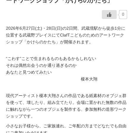
ートワークショップ「かけらのかたち」
イベント情報
0
おしらせ
2026年6月27日(土)・28日(日)の2日間、武蔵境駅から徒歩1分に
位置する武蔵野プレイスにてClafTこどものためのアートワーク
ショップ「かけらのかたち」が開催されます。
駅から
探す
“こわす”ことで生まれるものもあるかもしれない
それは偶然出会うのか通り過ぎるのか
あなたと見つめてみたい
榎本大翔
現代アーティスト榎本大翔さんの作品である紙素材のオブジェ群
を使って、壊したり、組み立てたり。会場に置かれた無数の作品
に触れながら一つのオブジェを製作する、参加無料の造形ワーク
ショップです。
小さなお子様から、ご家族連れ、ご年配の方までどなたでも自由
にご参加いただけます。