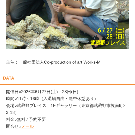
主催：一般社団法人Co-production of art Works-M
DATA
開催日○2026年6月27日(土)・28日(日)
時間○11時～16時（入退場自由・途中休憩あり）
会場○武蔵野プレイス 1Fギャラリー（東京都武蔵野市境南町2-
3-18）
料金○無料 / 予約不要
問合せ○
メール