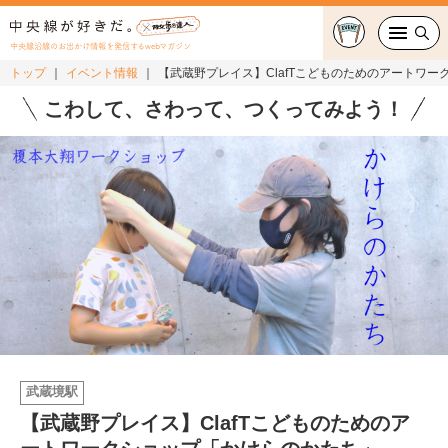
中央線沿線のお出かけ情報を発信するwebマガジン
トップ
イベント情報
【武蔵野プレイス】ClafTこどものためのアートワ
グルメ・カフェ
こわして、さわって、つくってみよう！
スイーツ・テイクアウト
おでかけ
ショッピング
中央線カルチャー
特集
武蔵境駅
連載
【武蔵野プレイス】ClafTこどものためのア
中央線フェス