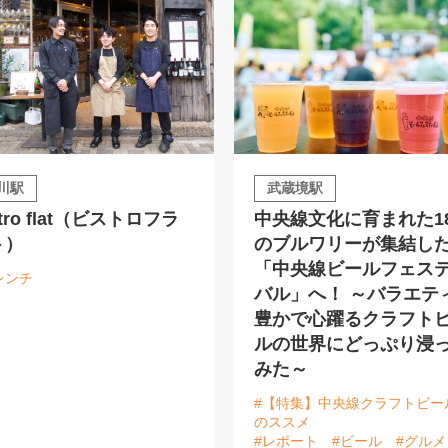
川駅
武蔵境駅
stro flat（ビストロフラ
中央線文化に育まれた1
ト）
のブルワリーが集結し
「中央線ビールフェス
レンチ
バル」へ！ ～バラエテ
豊かで心躍るクラフト
ルの世界にどっぷり浸
みた～
#【特集】中央線クラフトビー
のススメ
#レポート
#ビール
#グルメ