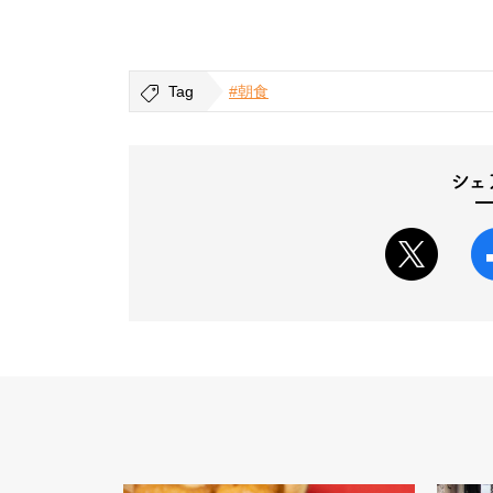
Tag
#朝食
シェ