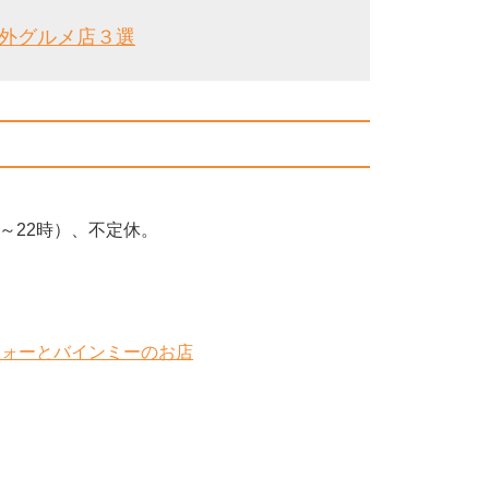
海外グルメ店３選
時～22時）、不定休。
Pho Youフォーとバインミーのお店