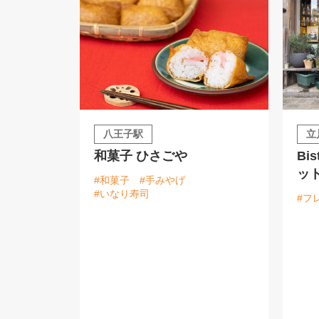
八王子駅
立
和菓子 ひさごや
Bi
ッ
#和菓子
#手みやげ
#いなり寿司
#フ