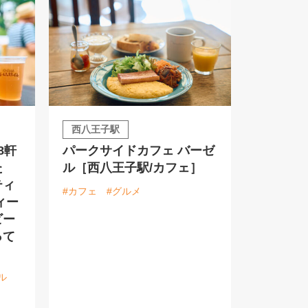
西八王子駅
8軒
パークサイドカフェ バーゼ
た
ル［西八王子駅/カフェ］
ティ
#カフェ
#グルメ
ィー
ビー
って
ル