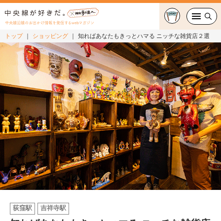
中央線沿線のお出かけ情報を発信するwebマガジン
トップ
ショッピング
知ればあなたもきっとハマる ニッチな雑貨店２選
グルメ・カフェ
スイーツ・テイクアウト
おでかけ
ショッピング
中央線カルチャー
特集
連載
荻窪駅
吉祥寺駅
中央線フェス