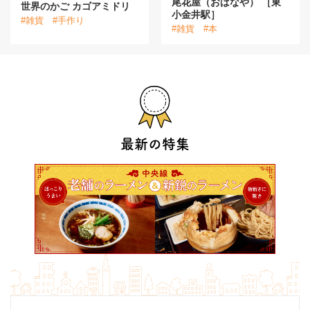
尾花屋（おばなや） ［東
世界のかご カゴアミドリ
小金井駅］
#雑貨
#手作り
#雑貨
#本
最新の特集