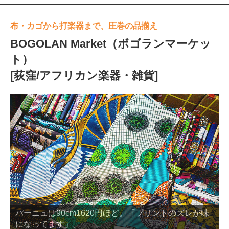
布・カゴから打楽器まで、圧巻の品揃え
BOGOLAN Market（ボゴランマーケッ
ト）
[荻窪/アフリカン楽器・雑貨]
蓋つきのセネガルのパニエMサイズ6050円など。手提
げカゴもあり。