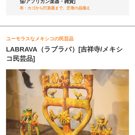
窪/アフリカン楽器・雑貨]
布・カゴから打楽器まで、圧巻の品揃え
ユーモラスなメキシコの民芸品
LABRAVA（ラブラバ）[吉祥寺/メキシ
コ民芸品]