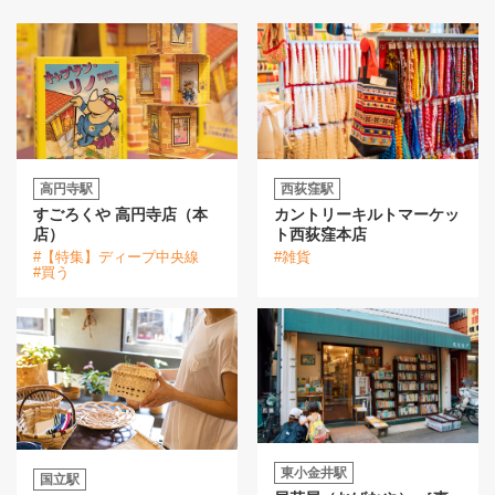
高円寺駅
西荻窪駅
すごろくや 高円寺店（本
カントリーキルトマーケッ
店）
ト西荻窪本店
#【特集】ディープ中央線
#雑貨
#買う
東小金井駅
国立駅