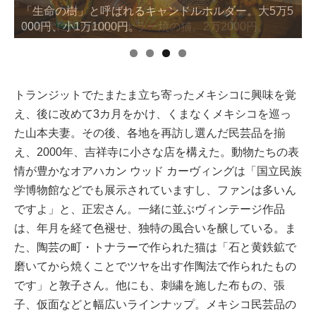
70年代に作られたトナラー焼の猫。2万2000円。
トランジットでたまたま立ち寄ったメキシコに興味を覚
え、後に改めて3カ月をかけ、くまなくメキシコを巡っ
た山本夫妻。その後、各地を再訪し選んだ民芸品を揃
え、2000年、吉祥寺に小さな店を構えた。動物たちの表
情が豊かなオアハカン ウッド カーヴィングは「国立民族
学博物館などでも展示されていますし、ファンは多いん
ですよ」と、正宏さん。一緒に並ぶヴィンテージ作品
は、年月を経て色褪せ、独特の風合いを醸している。ま
た、陶芸の町・トナラーで作られた猫は「石と黄鉄鉱で
磨いてから焼くことでツヤを出す作陶法で作られたもの
です」と敦子さん。他にも、刺繍を施した布もの、張
子、仮面などと幅広いラインナップ。メキシコ民芸品の