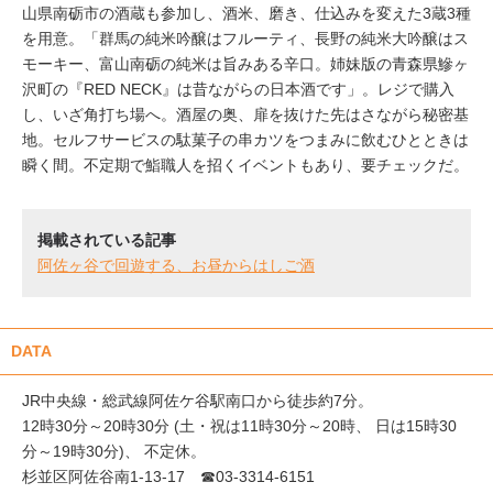
山県南砺市の酒蔵も参加し、酒米、磨き、仕込みを変えた3蔵3種
を用意。「群馬の純米吟醸はフルーティ、長野の純米大吟醸はス
モーキー、富山南砺の純米は旨みある辛口。姉妹版の青森県鰺ヶ
沢町の『RED NECK』は昔ながらの日本酒です」。レジで購入
し、いざ角打ち場へ。酒屋の奥、扉を抜けた先はさながら秘密基
地。セルフサービスの駄菓子の串カツをつまみに飲むひとときは
瞬く間。不定期で鮨職人を招くイベントもあり、要チェックだ。
掲載されている記事
阿佐ヶ谷で回遊する、お昼からはしご酒
DATA
JR中央線・総武線阿佐ケ谷駅南口から徒歩約7分。
12時30分～20時30分 (土・祝は11時30分～20時、 日は15時30
分～19時30分)、 不定休。
杉並区阿佐谷南1-13-17 ☎03-3314-6151