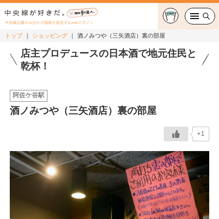
中央線沿線のお出かけ情報を発信するwebマガジン
トップ
ショッピング
酒ノみつや（三矢酒店）裏の部屋
グルメ・カフェ
店主プロデュースの日本酒で地元住民と
乾杯！
スイーツ・テイクアウト
阿佐ケ谷駅
おでかけ
酒ノみつや（三矢酒店）裏の部屋
ショッピング
+1
中央線カルチャー
特集
連載
中央線フェス