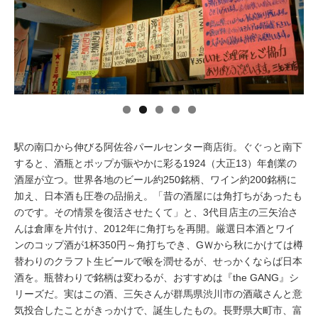
イベント情報
おしらせ
駅から
探す
駅の南口から伸びる阿佐谷パールセンター商店街。ぐぐっと南下
すると、酒瓶とポップが賑やかに彩る1924（大正13）年創業の
酒屋が立つ。世界各地のビール約250銘柄、ワイン約200銘柄に
加え、日本酒も圧巻の品揃え。「昔の酒屋には角打ちがあったも
のです。その情景を復活させたくて」と、3代目店主の三矢治さ
んは倉庫を片付け、2012年に角打ちを再開。厳選日本酒とワイ
ンのコップ酒が1杯350円～角打ちでき、GＷから秋にかけては樽
替わりのクラフト生ビールで喉を潤せるが、せっかくならば日本
酒を。瓶替わりで銘柄は変わるが、おすすめは『the GANG』シ
リーズだ。実はこの酒、三矢さんが群馬県渋川市の酒蔵さんと意
気投合したことがきっかけで、誕生したもの。長野県大町市、富