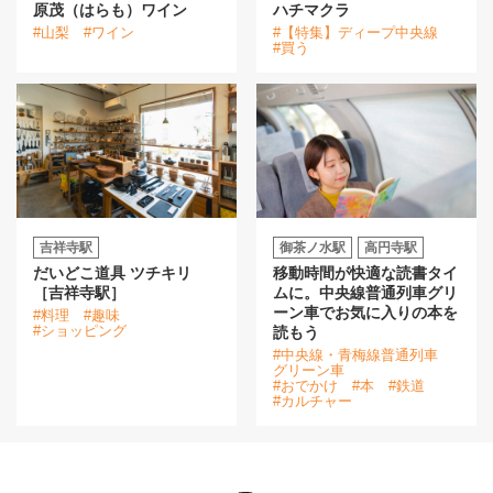
原茂（はらも）ワイン
ハチマクラ
#山梨
#ワイン
#【特集】ディープ中央線
#買う
吉祥寺駅
御茶ノ水駅
高円寺駅
だいどこ道具 ツチキリ
移動時間が快適な読書タイ
［吉祥寺駅］
ムに。中央線普通列車グリ
ーン車でお気に入りの本を
#料理
#趣味
#ショッピング
読もう
#中央線・青梅線普通列車
グリーン車
#おでかけ
#本
#鉄道
#カルチャー