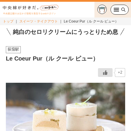
中央線沿線のお出かけ情報を発信するwebマガジン
トップ
スイーツ・テイクアウト
Le Coeur Pur（ル クール ピュー）
グルメ・カフェ
純白のセロリクリームにうっとりため息
スイーツ・テイクアウト
荻窪駅
Le Coeur Pur（ル クール ピュー）
おでかけ
+2
ショッピング
中央線カルチャー
特集
連載
中央線フェス