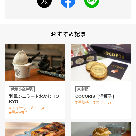
おすすめ記事
武蔵小金井駅
東京駅
和風ジェラートおかじ TO
COCORIS［洋菓子］
KYO
#洋菓子
#エキナカ
#スイーツ
#アイス
#手みやげ