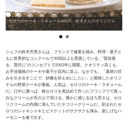
イベント情報
セロリのケーキ・ラギォール486円。鈴木さんのオリジナル
だ。
おしらせ
駅から
探す
シェフの鈴木芳男さんは、フランスで修業を積み、料理・菓子と
もに世界的なコンクールで30回以上も受賞している。“普段着
を、贅沢に”のコンセプトで2002年に開業。クオリティ高くも、
お手頃価格のケーキや菓子が店内に並ぶ。なかでも、「素材の甘
みを引き出すことで、砂糖を控えめにしたい」と開発したオリジ
ナルの野菜ケーキが看板。人気は、セロリのケーキ・ラギョール
だ。口中に運べば、根セロリを煮詰めて作ったフワッフワで真っ
白なクリームが舌の上で溶ける。微かに感じるほろ苦さは、セロ
リクリームの内側に潜んでいたチコリークリームだ。刻まれたセ
ロリのシャキシャキとビスケットのサクサクも弾み、楽しげなハ
ーモニーを奏で出す。