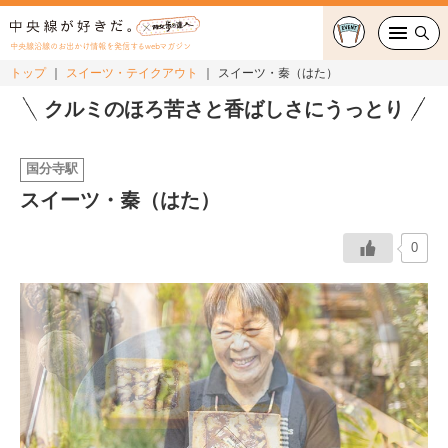
中央線沿線のお出かけ情報を発信するwebマガジン
トップ
スイーツ・テイクアウト
スイーツ・秦（はた）
グルメ・カフェ
クルミのほろ苦さと香ばしさにうっとり
スイーツ・テイクアウト
国分寺駅
スイーツ・秦（はた）
おでかけ
0
ショッピング
中央線カルチャー
特集
連載
中央線フェス