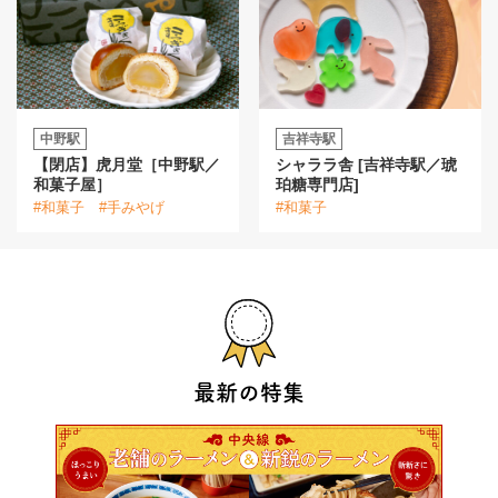
中野駅
吉祥寺駅
【閉店】虎月堂［中野駅／
シャララ舎 [吉祥寺駅／琥
和菓子屋］
珀糖専門店]
#和菓子
#手みやげ
#和菓子
最新の特集