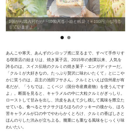
イベント情報
国分寺エンガディナー300円は、こくベジ使用の国分寺ブラン
1個から購入可だが「10個入る小箱と紙袋（＋100円）も用意
ド認定品。
していますよ」。
おしらせ
駅から
探す
あんこや寒天、あんずのシロップ煮に至るまで、すべて手作りす
る喫茶店の始まりは、焼き菓子店。2015年の創業以来、人気を
誇るのは、スイス伝統のクルミの焼き菓子・エンガディナーだ。
「クルミが大好きなの。たっぷり贅沢に味わいたくて」とにこや
かに笑うのは、店主の池田フサさん。クルミといえば信州産が有
名だが、「うちでは、こくベジ（国分寺産農産物）を使うんです
よ」。断面を見ると、キャラメルの中に大粒クルミがぎっしり。
ローストして甘みを出し、渋皮をあえて少し残して風味を際立た
せている。食べるとサクサクほろほろのクッキーの後から、ほろ
苦キャラメルが口の中でやわらかくとろけ、クルミの香ばしさと
ほんのりした渋みが立ち上る。幾重にも重なる風味をじっくり味
わいたい。