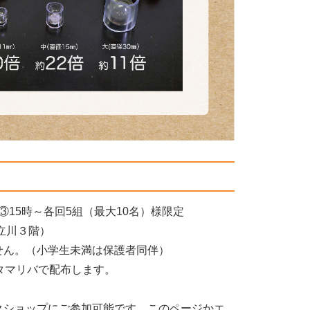
～③15時～各回5組（最大10名）様限定
立川３階）
せん。（小学生未満は保護者同伴）
タマリバで配布します。
クショップにご参加可能です。このページかエ