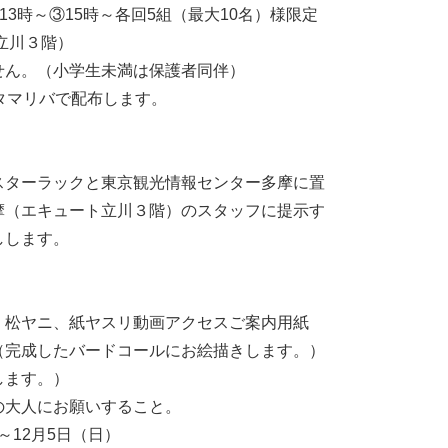
②13時～③15時～各回5組（最大10名）様限定
立川３階）
せん。（小学生未満は保護者同伴）
タマリバで配布します。
スターラックと東京観光情報センター多摩に置
摩（エキュート立川３階）のスタッフに提示す
しします。
、松ヤニ、紙ヤスリ動画アクセスご案内用紙
（完成したバードコールにお絵描きします。）
します。）
の大人にお願いすること。
～12月5日（日）