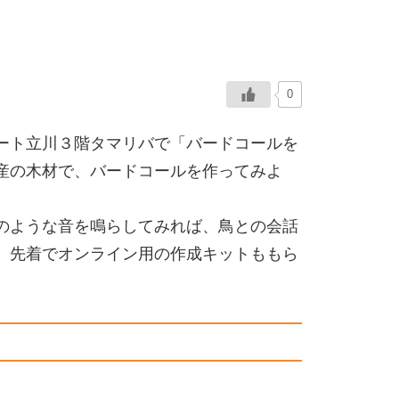
0
ート立川３
階
タマリバで「バードコールを
産の木材で、バードコールを作ってみよ
のような音を鳴
らしてみれば、鳥との会話
。先着でオンライン用の作成キットももら