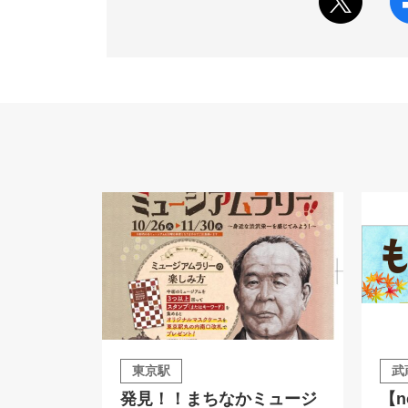
東京駅
武
発見！！まちなかミュージ
【n