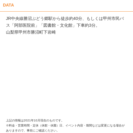
DATA
JR中央線勝沼ぶどう郷駅から徒歩約40分、もしくは甲州市民バ
ス「阿部医院前」「図書館・文化館」下車約3分。
山梨県甲州市勝沼町下岩崎
上記の情報は2021年10月現在のものです。
※料金・営業時間・定休（休館・休園）日、イベント内容・期間などは変更になる場合が
ありますので、事前にご確認ください。