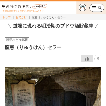
中央線沿線のお出かけ情報を発信するwebマガジン
トップ
おでかけ
龍憲（りゅうけん）セラー
グルメ・カフェ
道端に現れる明治期のブドウ酒貯蔵庫
スイーツ・テイクアウト
勝沼ぶどう郷駅
龍憲（りゅうけん）セラー
おでかけ
0
ショッピング
中央線カルチャー
特集
連載
中央線フェス