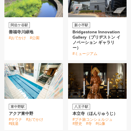
阿佐ケ谷駅
新小平駅
善福寺川緑地
Bridgestone Innovation
Gallery（ブリヂストン イ
#おでかけ
#公園
ノベーション ギャラリ
ー）
#ミュージアム
東中野駅
八王子駅
アクア東中野
本立寺（ほんりゅうじ）
#サウナ
#おでかけ
#プチ旅コンシェルジュ
#銭湯
#歴史
#寺
#仏像