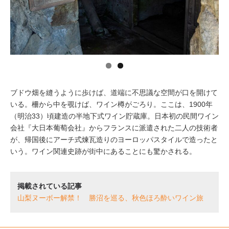
イベント情報
おしらせ
駅から
探す
ブドウ畑を縫うように歩けば、道端に不思議な空間が口を開けて
いる。柵から中を覗けば、ワイン樽がごろり。ここは、1900年
（明治33）頃建造の半地下式ワイン貯蔵庫。日本初の民間ワイン
会社『大日本葡萄会社』からフランスに派遣された二人の技術者
が、帰国後にアーチ式煉瓦造りのヨーロッパスタイルで造ったと
いう。ワイン関連史跡が街中にあることにも驚かされる。
掲載されている記事
山梨ヌーボー解禁！ 勝沼を巡る、秋色ほろ酔いワイン旅