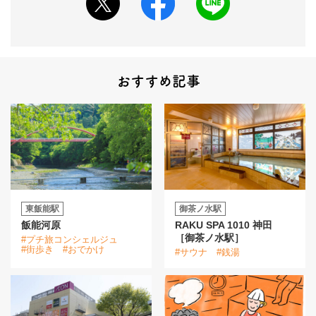
おすすめ記事
東飯能駅
御茶ノ水駅
飯能河原
RAKU SPA 1010 神田
［御茶ノ水駅］
#プチ旅コンシェルジュ
#街歩き
#おでかけ
#サウナ
#銭湯