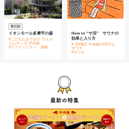
豊田駅
イオンモール多摩平の森
How to “サ活” サウナの
効果と入り方
#こどもとおでかけ ウェル
カムキッズ 中央線
#【特集】中央線のHOTな
#アクティビティ・体験
サウナ
#サウナ
最新の特集