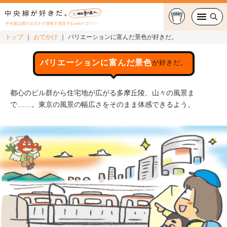
中央線沿線のお出かけ情報を発信するwebマガジン
トップ
おでかけ
バリエーションに富んだ景色が好きだ。
グルメ・カフェ
バリエーションに富んだ景色
が好きだ。
スイーツ・テイクアウト
都心のビル群から住宅地が広がる多摩丘陵、山々の風景ま
おでかけ
で……。東京の風景の幅広さをそのまま体感できるよう。
ショッピング
中央線カルチャー
特集
連載
中央線フェス