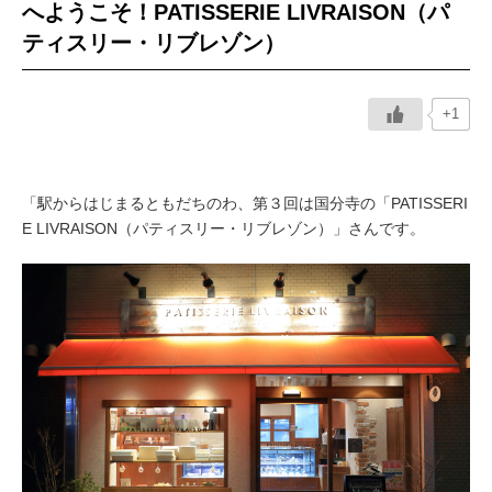
へようこそ！PATISSERIE LIVRAISON（パ
ティスリー・リブレゾン）
イベント情報
おしらせ
+1
駅から
探す
「駅からはじまるともだちのわ、第３回は国分寺の「PATISSERI
E LIVRAISON（パティスリー・リブレゾン）」さんです。