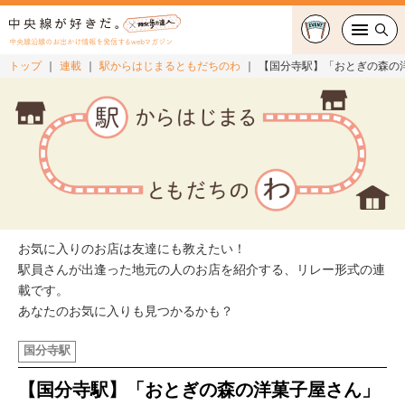
中央線沿線のお出かけ情報を発信するwebマガジン
トップ
連載
駅からはじまるともだちのわ
【国分寺駅】「おとぎの森の洋菓
グルメ・カフェ
スイーツ・テイクアウト
おでかけ
ショッピング
お気に入りのお店は友達にも教えたい！
中央線カルチャー
駅員さんが出逢った地元の人のお店を紹介する、リレー形式の連
載です。
あなたのお気に入りも見つかるかも？
特集
国分寺駅
連載
【国分寺駅】「おとぎの森の洋菓子屋さん」
中央線フェス