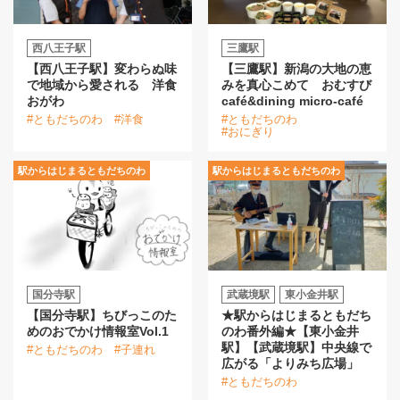
西八王子駅
三鷹駅
【西八王子駅】変わらぬ味
【三鷹駅】新潟の大地の恵
で地域から愛される 洋食
みを真心こめて おむすび
おがわ
café&dining micro-café
#ともだちのわ
#洋食
#ともだちのわ
#おにぎり
駅からはじまるともだちのわ
駅からはじまるともだちのわ
国分寺駅
武蔵境駅
東小金井駅
【国分寺駅】ちびっこのた
★駅からはじまるともだち
めのおでかけ情報室Vol.1
のわ番外編★【東小金井
駅】【武蔵境駅】中央線で
#ともだちのわ
#子連れ
広がる「よりみち広場」
#ともだちのわ