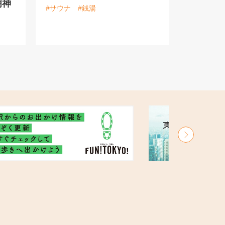
明神
#サウナ
#銭湯