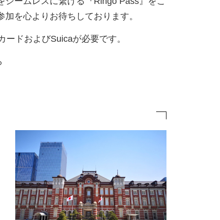
ームレスに繋げる『Ringo Pass』をこ
参加を心よりお待ちしております。
トカードおよびSuicaが必要です。
ら