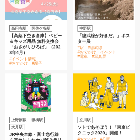
高円寺駅
阿佐ケ谷駅
中野駅
【高架下空き倉庫】ベビー
「総武線が好きだ。」ポス
＆キッズ用品 無料交換会
ター展
「おさがりひろば」（202
#駅
#総武線
#おでかけ・イベント
3年4月）
#電車
#写真展
#イベント情報
#おでかけ
#親子
上野原駅
猿橋駅
立川駅
ソトであそぼう！「東京ピ
大月駅
クニック2020」開催！
JR中央本線・富士急行線
#おでかけ
#公園