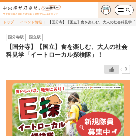
中央線沿線のお出かけ情報を発信するwebマガジン
トップ
イベント情報
【国分寺】【国立】食を楽しむ、大人の社会科見学「
グルメ・カフェ
国分寺駅
国立駅
【国分寺】【国立】食を楽しむ、大人の社会
スイーツ・テイクアウト
科見学「イートローカル探検隊」！
おでかけ
0
ショッピング
中央線カルチャー
特集
連載
中央線フェス