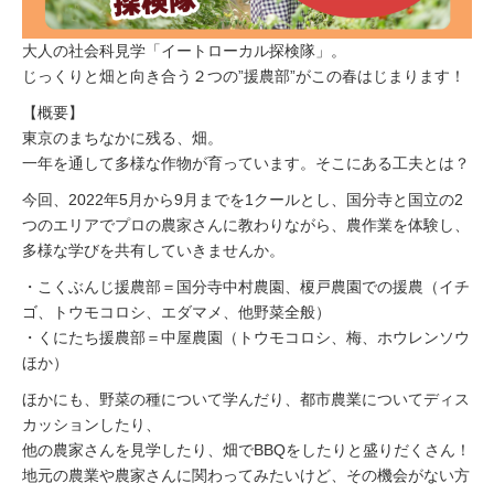
イベント情報
大人の社会科見学「イートローカル探検隊」。
じっくりと畑と向き合う２つの”援農部”がこの春はじまります！
おしらせ
【概要】
東京のまちなかに残る、畑。
駅から
探す
一年を通して多様な作物が育っています。そこにある工夫とは？
今回、2022年5月から9月までを1クールとし、国分寺と国立の2
つのエリアでプロの農家さんに教わりながら、農作業を体験し、
多様な学びを共有していきませんか。
・こくぶんじ援農部＝国分寺中村農園、榎戸農園での援農（イチ
ゴ、トウモコロシ、エダマメ、他野菜全般）
・くにたち援農部＝中屋農園（トウモコロシ、梅、ホウレンソウ
ほか）
ほかにも、野菜の種について学んだり、都市農業についてディス
カッションしたり、
他の農家さんを見学したり、畑でBBQをしたりと盛りだくさん！
地元の農業や農家さんに関わってみたいけど、その機会がない方