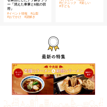
を舞台にしたナゾ解きラリ
#ピクニック
#楽しい
ー「消えた車掌と6枚の切
#子ども
符」
#イベント情報
#山梨
#おでかけ
#謎解き
最新の特集