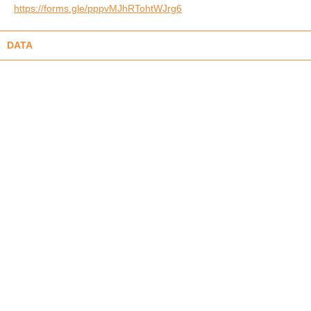
https://forms.gle/pppvMJhRTohtWJrg6
DATA