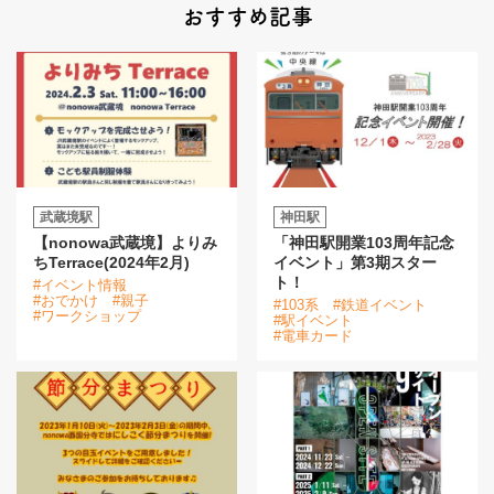
おすすめ記事
武蔵境駅
神田駅
【nonowa武蔵境】よりみ
「神田駅開業103周年記念
ちTerrace(2024年2月)
イベント」第3期スター
ト！
#イベント情報
#おでかけ
#親子
#103系
#鉄道イベント
#ワークショップ
#駅イベント
#電車カード