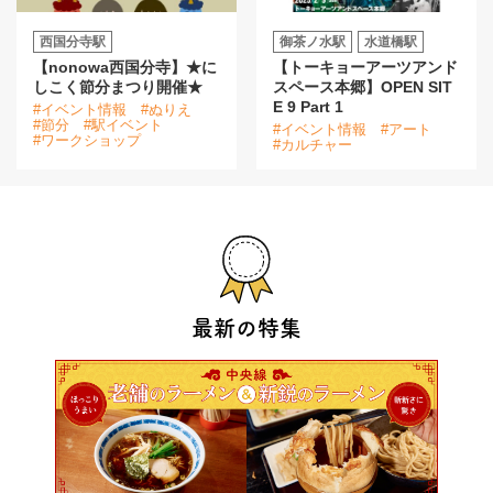
西国分寺駅
御茶ノ水駅
水道橋駅
【nonowa西国分寺】★に
【トーキョーアーツアンド
しこく節分まつり開催★
スペース本郷】OPEN SIT
E 9 Part 1
#イベント情報
#ぬりえ
#節分
#駅イベント
#イベント情報
#アート
#ワークショップ
#カルチャー
最新の特集