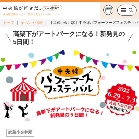
中央線沿線のお出かけ情報を発信するwebマガジン
トップ
イベント情報
【武蔵小金井駅】中央線パフォーマーズフェスティバ
グルメ・カフェ
高架下がアートパークになる！新発見の
5日間！
スイーツ・テイクアウト
おでかけ
ショッピング
中央線カルチャー
特集
連載
武蔵小金井駅
中央線フェス