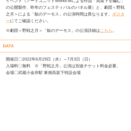
イベント（アートユニットWorks-Mによる作品「高架下を編む」
の公開製作、昨年のフェスティバルのパネル展）と、劇団＜野戦
之月＞による「鯨のデーモス」の公演時間は異なります。
ポスタ
ー
にてご確認ください。
※劇団＜野戦之月＞「鯨のデーモス」の公演詳細は
こちら
。
DATA
開催日〇2022年6月29日（水）～7月3日（日）
入場料〇無料 ※「野戦之月」公演は別途チケット料金必要。
会場〇武蔵小金井駅 東側高架下特設会場