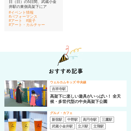
日（日）の5日間、武蔵小金
井駅の東側高架下にア
#イベント情報
イベント情報
#パフォーマンス
#アート
#親子
#アート・カルチャー
おしらせ
駅から
探す
おすすめ記事
ウェルカムキッズ 中央線
吉祥寺駅
高架下に楽しい遊具がいっぱい！ 全天
候・多世代型の中央高架下公園
グルメ・カフェ
新宿駅
中野駅
高円寺駅
三鷹駅
武蔵小金井駅
立川駅
立飛駅