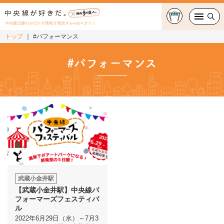
中央線沿線のお出かけ情報を発信するwebマガジン
トップ
#パフォーマンス
グルメ・カフェ
#パフォーマンス
スイーツ・テイクアウト
おでかけ
ショッピング
中央線カルチャー
特集
武蔵小金井駅
【武蔵小金井駅】中央線パ
連載
フォーマーズフェスティバ
ル
2022年6月29日（水）～7月3
中央線フェス