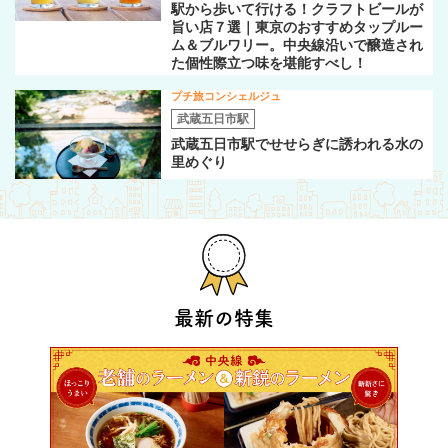
駅から歩いて行ける！クラフトビールが
旨い店７選｜東京のおすすめタップルー
ム＆ブルワリー。中央線沿いで醸造され
た個性際立つ味を堪能すべし！
プチ旅コンシェルジュ
武蔵五日市駅
武蔵五日市駅でせせらぎに誘われる水の
里めぐり
最新の特集