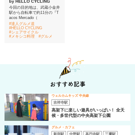
by HELLO CYCLING
今回の目的地は、武蔵小金井
駅から自転車で約11分の『T
イベント情報
acos Mercado（
#達人グルメ道
#HELLO CYCLING
おしらせ
#シェアサイクル
#メキシコ料理
#グルメ
駅から
探す
おすすめ記事
ウェルカムキッズ 中央線
吉祥寺駅
高架下に楽しい遊具がいっぱい！ 全天
候・多世代型の中央高架下公園
グルメ・カフェ
新宿駅
中野駅
高円寺駅
三鷹駅