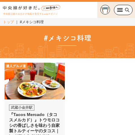
中央線沿線のお出かけ情報を発信するwebマガジン
トップ
#メキシコ料理
グルメ・カフェ
#メキシコ料理
スイーツ・テイクアウト
おでかけ
達人グルメ道
ショッピング
中央線カルチャー
特集
武蔵小金井駅
『Tacos Mercado（タコ
連載
スメルカド）』トウモロコ
シの香ばしさを味わう自家
製トルティーヤのタコス｜
中央線フェス