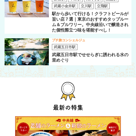
武蔵小金井駅
立川駅
立飛駅
駅から歩いて行ける！クラフトビールが
旨い店７選｜東京のおすすめタップルー
ム＆ブルワリー。中央線沿いで醸造され
た個性際立つ味を堪能すべし！
プチ旅コンシェルジュ
武蔵五日市駅
武蔵五日市駅でせせらぎに誘われる水の
里めぐり
最新の特集