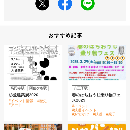
おすすめ記事
高円寺駅
阿佐ケ谷駅
八王子駅
杉並建築展2026
春のはちおうじ乗り物フェ
ス2025
#イベント情報
#歴史
#アート
#イベント
#鉄道イベント
#おでかけ
#鉄道
#親子