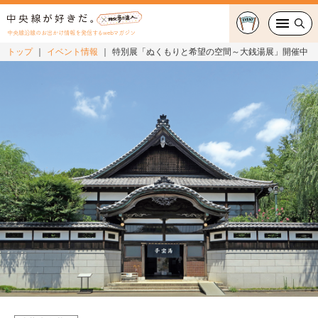
中央線沿線のお出かけ情報を発信するwebマガジン
トップ
イベント情報
特別展「ぬくもりと希望の空間～大銭湯展」開催中
グルメ・カフェ
スイーツ・テイクアウト
おでかけ
ショッピング
中央線カルチャー
特集
連載
中央線フェス