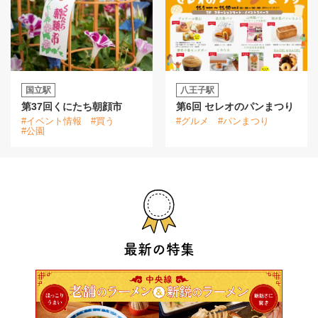
国立駅
八王子駅
第37回くにたち朝顔市
第6回 セレオのパンまつり
#イベント情報
#買う
#グルメ
#パンまつり
#公園
最新の特集