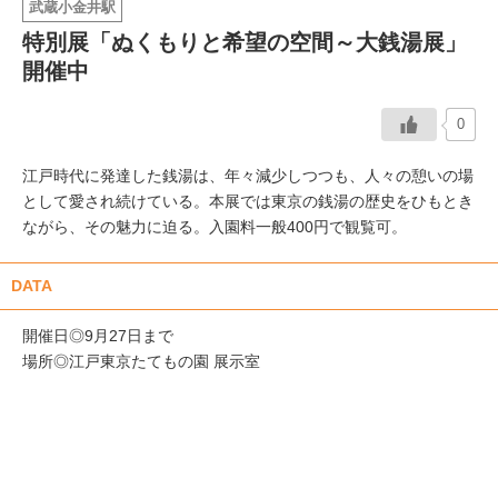
武蔵小金井駅
特別展「ぬくもりと希望の空間～大銭湯展」
イベント情報
開催中
おしらせ
0
駅から
探す
江戸時代に発達した銭湯は、年々減少しつつも、人々の憩いの場
として愛され続けている。本展では東京の銭湯の歴史をひもとき
ながら、その魅力に迫る。入園料一般400円で観覧可。
DATA
開催日◎9月27日まで
場所◎江戸東京たてもの園 展示室