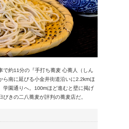
で約11分の『手打ち蕎麦 心蕎人（しん
ら南に延びる小金井街道沿いに2.2kmほ
学園通りへ。100mほど進むと壁に掲げ
臼びきの二八蕎麦が評判の蕎麦店だ。