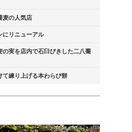
蕎麦の人気店
ンにリニューアル
麦の実を店内で石臼びきした二八蕎
けて練り上げる本わらび餅