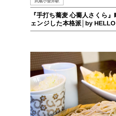
武蔵小金井駅
『手打ち蕎麦 心蕎人さくら
ェンジした本格派│by HELLO 