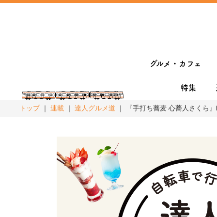
グルメ・カフェ
特集
トップ
連載
達人グルメ道
『手打ち蕎麦 心蕎人さくら』町